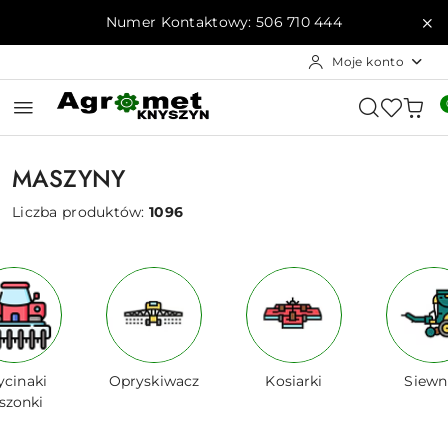
Przejdź do treści głównej
Przejdź do wyszukiwarki
Przejdź do moje konto
Przejdź do menu głównego
Przejdź do stopki
Numer Kontaktowy: 506 710 444
Moje konto
MASZYNY
Liczba produktów:
1096
cinaki
Opryskiwacz
Kosiarki
Siewn
szonki