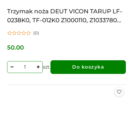
Trzymak noża DEUT VICON TARUP LF-
0238K0, TF-012K0 Z1000110, Z1033780
TF012 LF-0238K0, TF-012K0, TF-012
(0)
142442000, A14244
50.00
Cena:
szt.
Do koszyka