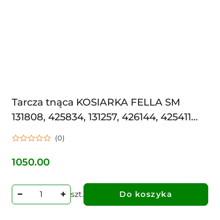
Tarcza tnąca KOSIARKA FELLA SM
131808, 425834, 131257, 426144, 425411
DYSK ŚLIZG TALERZ
(0)
1050.00
Cena:
szt.
Do koszyka