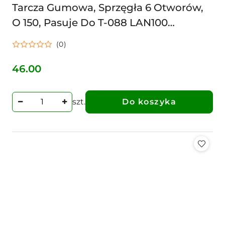
Tarcza Gumowa, Sprzęgła 6 Otworów,
O 150, Pasuje Do T-088 LAN100
ROZRZUTNIK FORSCHNIT
(0)
6880203979100 0203979100
46.00
Cena:
szt.
Do koszyka