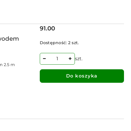
Cena:
91.00
ewodem
Dostępność:
2 szt.
szt.
m 2.5 m
Do koszyka