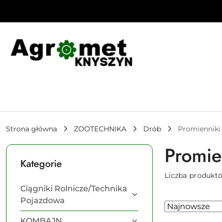
Przejdź do treści głównej
Przejdź do wyszukiwarki
Przejdź do moje konto
Przejdź do menu głównego
Przejdź do stopki
Strona główna
ZOOTECHNIKA
Drób
Promienniki
Promie
Kategorie
Liczba produkt
Ciągniki Rolnicze/Technika
Pojazdowa
Zastosowano
Sortuj
według
sortowanie:
KOMBAJN