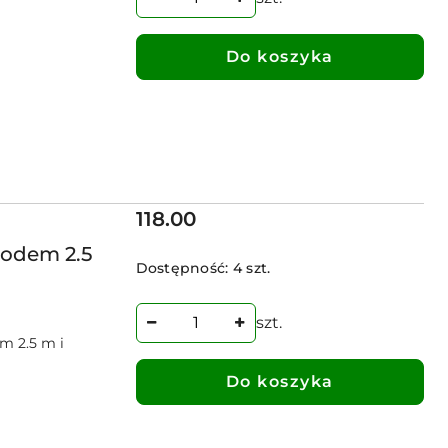
Do koszyka
Cena:
118.00
odem 2.5
Dostępność:
4 szt.
szt.
m 2.5 m i
Do koszyka