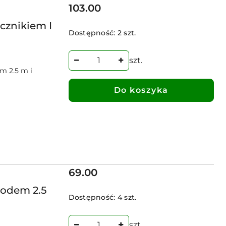
Cena:
103.00
cznikiem I
Dostępność:
2 szt.
szt.
m 2.5 m i
Do koszyka
Cena:
69.00
odem 2.5
Dostępność:
4 szt.
szt.