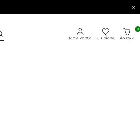
0
Moje konto
Ulubione
Koszyk