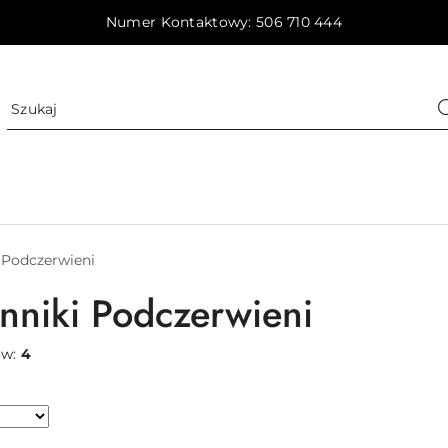
Numer Kontaktowy: 506 710 444
 Podczerwieni
nniki Podczerwieni
ów:
4