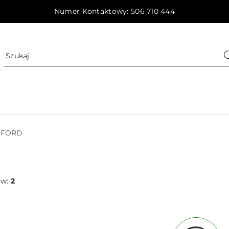
Numer Kontaktowy: 506 710 444
FORD
ów:
2