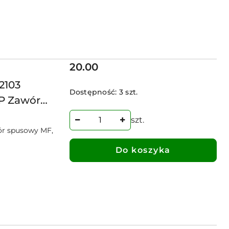
Cena:
20.00
2103
Dostępność:
3 szt.
GP Zawór
szt.
r spusowy MF,
Do koszyka