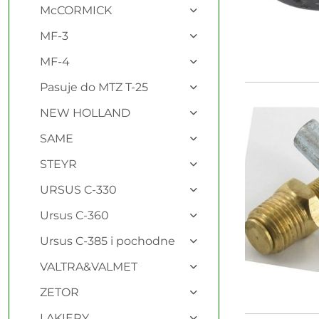
McCORMICK
MF-3
MF-4
Pasuje do MTZ T-25
NEW HOLLAND
SAME
STEYR
URSUS C-330
Ursus C-360
Ursus C-385 i pochodne
VALTRA&VALMET
ZETOR
LAKIERY