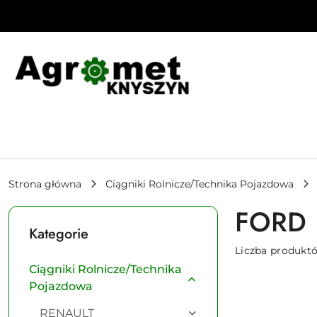
Przejdź do treści głównej
Przejdź do wyszukiwarki
Przejdź do moje konto
Przejdź do menu głównego
Przejdź do stopki
Strona główna
Ciągniki Rolnicze/Technika Pojazdowa
FORD
Kategorie
Liczba produkt
Ciągniki Rolnicze/Technika
Pojazdowa
RENAULT