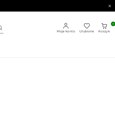
0
Moje konto
Ulubione
Koszyk