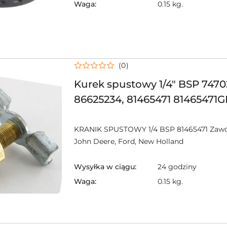
Waga:
0.15 kg.
(0)
Kurek spustowy 1/4" BSP 7470
86625234, 81465471 81465471
spustowy KRANIK
KRANIK SPUSTOWY 1/4 BSP 81465471 Zawó
John Deere, Ford, New Holland
Wysyłka w ciągu:
24 godziny
Waga:
0.15 kg.