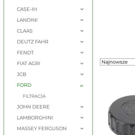
CASE-IH
LANDINI
CLAAS
DEUTZ FAHR
FENDT
Zastosowano
Sortuj
FIAT AGRI
według
sortowanie:
JCB
Najnowsze.
FORD
FILTRACJA
JOHN DEERE
LAMBORGHINI
MASSEY FERGUSON