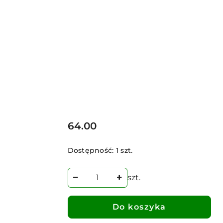
Cena:
64.00
Dostępność:
1 szt.
szt.
Do koszyka