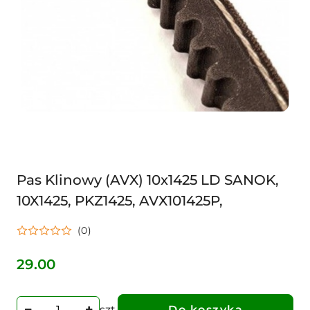
Pas Klinowy (AVX) 10x1425 LD SANOK,
10X1425, PKZ1425, AVX101425P,
(0)
29.00
Cena:
szt.
Do koszyka