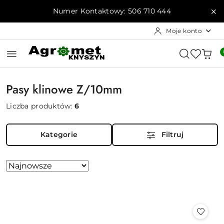
Przejdź do treści głównej
Przejdź do wyszukiwarki
Przejdź do moje konto
Przejdź do menu głównego
Przejdź do stopki
Numer Kontaktowy: 506 710 444
Moje konto
Pasy klinowe Z/10mm
Liczba produktów:
6
Kategorie
Filtruj
Zastosowano
Sortuj
według
sortowanie:
Najnowsze.