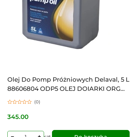
Olej Do Pomp Próżniowych Delaval, 5 L
88606804 ODP5 OLEJ DOIARKI ORG
hig000062
(0)
345.00
Cena:
szt.
Do koszyka