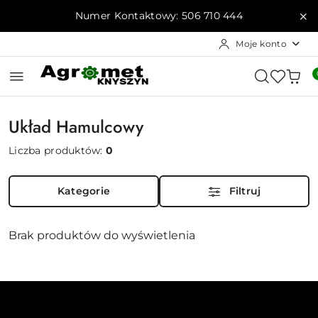
Przejdź do treści głównej
Przejdź do wyszukiwarki
Przejdź do moje konto
Przejdź do menu głównego
Przejdź do stopki
Numer Kontaktowy: 506 710 444
Moje konto
Układ Hamulcowy
Liczba produktów:
0
Kategorie
Filtruj
Brak produktów do wyświetlenia