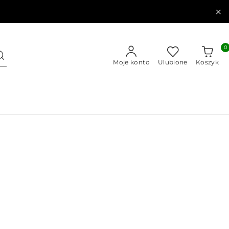
0
Moje konto
Ulubione
Koszyk