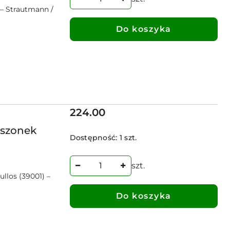
– Strautmann /
Do koszyka
Cena:
224.00
iszonek
Dostępność:
1 szt.
szt.
llos (39001) –
Do koszyka