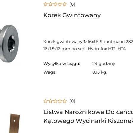
(0)
Korek Gwintowany
Korek gwintowany M16x1.5 Strautmann 282
16x1.5x12 mm do serii Hydrofox HT1–HT4
Wysyłka w ciągu:
24 godziny
Waga:
0.15 kg.
(0)
Listwa Narożnikowa Do Łańc
Kątowego Wycinarki Kiszone