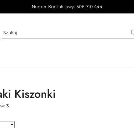
Numer Kontaktowy: 506 710 444
ki Kiszonki
ów:
3