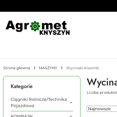
Przejdź do treści głównej
Przejdź do wyszukiwarki
Przejdź do moje konto
Przejdź do menu głównego
Przejdź do stopki
Strona główna
MASZYNY
Wycinaki Kiszonki
Wycina
Kategorie
Liczba produkt
Ciągniki Rolnicze/Technika
Pojazdowa
Zastosowano
Sortuj
według
sortowanie:
KOMBAJN