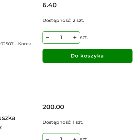
Cena:
6.40
Dostępność:
2 szt.
szt.
02507 – Korek
Do koszyka
Cena:
200.00
uszka
Dostępność:
1 szt.
k
szt.