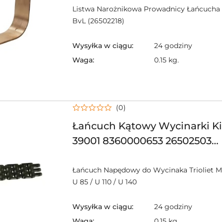
Listwa Narożnikowa Prowadnicy Łańcucha 
BvL (26502218)
Wysyłka w ciągu:
24 godziny
Waga:
0.15 kg.
(0)
Łańcuch Kątowy Wycinarki K
39001 8360000653 26502503
STRAUTMAN VICON PZ
Łańcuch Napędowy do Wycinaka Trioliet Mu
U 85 / U 110 / U 140
Wysyłka w ciągu:
24 godziny
Waga:
0.15 kg.