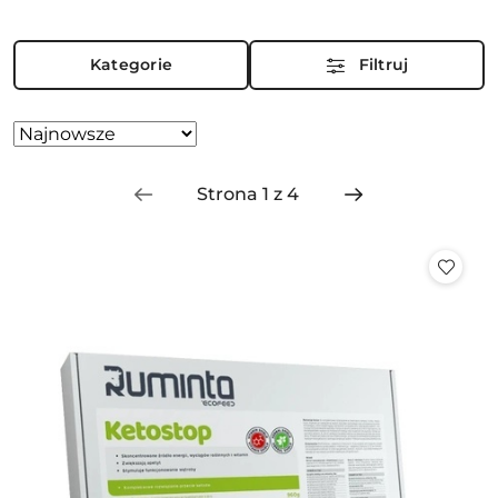
Kategorie
Filtruj
Zastosowano
Sortuj
według
sortowanie:
Najnowsze.