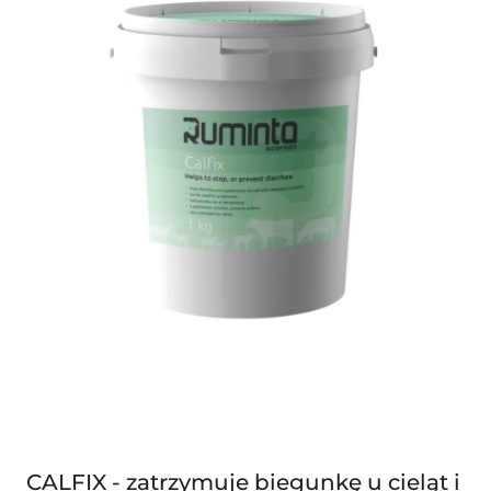
CALFIX - zatrzymuje biegunkę u cieląt i