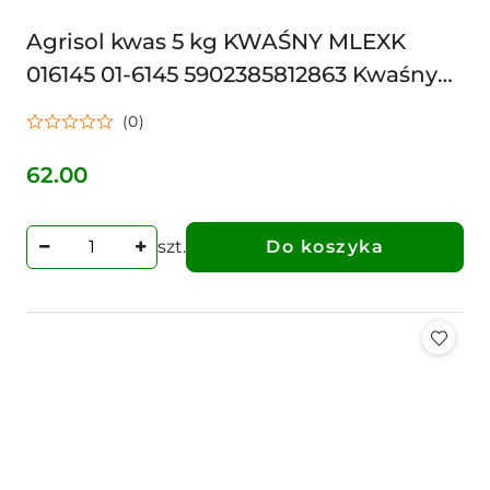
Agrisol kwas 5 kg KWAŚNY MLEXK
016145 01-6145 5902385812863 Kwaśny
preparat myjący Agrisol Kwas 2.0, 5 kg,
(0)
Can Agri
62.00
Cena:
szt.
Do koszyka