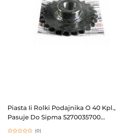
Piasta Ii Rolki Podajnika O 40 Kpl.,
Pasuje Do Sipma 5270035700
5270036500 5270030650 5270036506
(0)