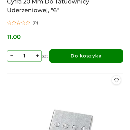
Cyfra 20 Mm Do Tatuownicy
Uderzeniowej, "6"
(0)
11.00
Cena:
szt.
Do koszyka