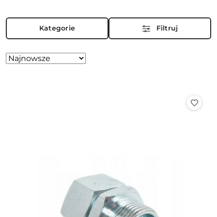
Kategorie
Filtruj
Zastosowano
Sortuj
według
sortowanie:
Najnowsze.