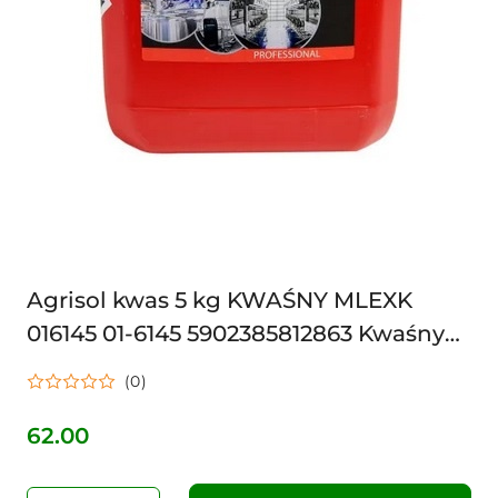
Agrisol kwas 5 kg KWAŚNY MLEXK
016145 01-6145 5902385812863 Kwaśny
preparat myjący Agrisol Kwas 2.0, 5 kg,
(0)
Can Agri
62.00
Cena: