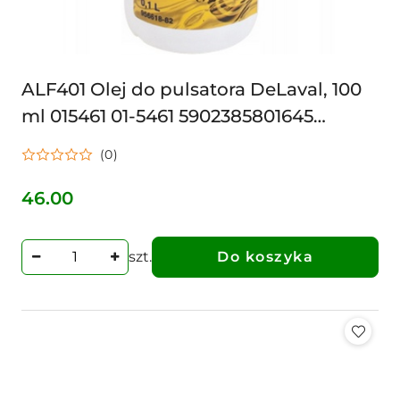
ALF401 Olej do pulsatora DeLaval, 100
ml 015461 01-5461 5902385801645
648ALF401
(0)
46.00
Cena:
szt.
Do koszyka