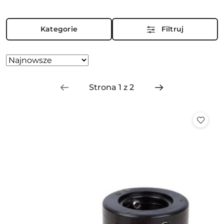
Kategorie
Filtruj
Zastosowano
Sortuj
według
sortowanie:
Najnowsze.