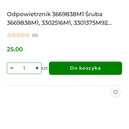
Odpowietrznik 3669838M1 Śruba
3669838M1, 3302516M1, 3301375M92
MASSEY MF
(0)
25.00
Cena:
szt.
Do koszyka