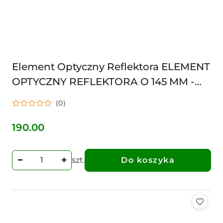
Element Optyczny Reflektora ELEMENT
OPTYCZNY REFLEKTORA O 145 MM -
LEWY / PRAWY B59507 3654104M91
(0)
3654104M92 22705685000 3654104
190.00
Cena:
szt.
Do koszyka