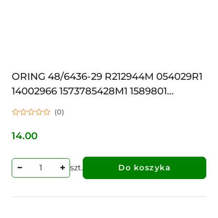
ORING 48/6436-29 R212944M 054029R1
14002966 1573785428M1 1589801
3785428M1 499515 54029R1 CI028575
(0)
O200X2,5 57013473
14.00
Cena:
szt.
Do koszyka