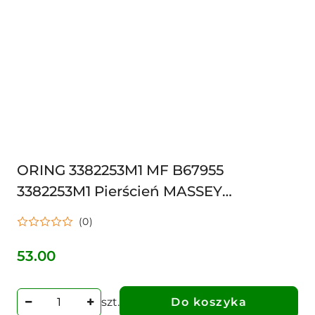
ORING 3382253M1 MF B67955
3382253M1 Pierścień MASSEY
FERGUSON LANDINI P46129 OR98X3,53
(0)
O98X3
53.00
Cena:
szt.
Do koszyka