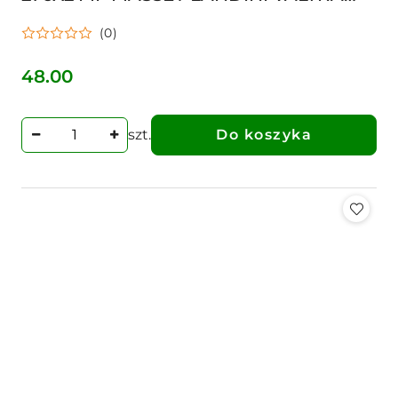
70815704 Złącze uszczelniające
(0)
48.00
Cena:
szt.
Do koszyka