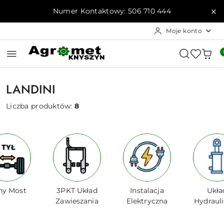
Przejdź do treści głównej
Przejdź do wyszukiwarki
Przejdź do moje konto
Przejdź do menu głównego
Przejdź do stopki
Numer Kontaktowy: 506 710 444
Moje konto
LANDINI
Liczba produktów:
8
ny Most
3PKT Układ
Instalacja
Ukła
Zawieszania
Elektryczna
Hydraul