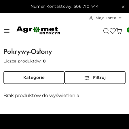
Przejdź do treści głównej
Przejdź do wyszukiwarki
Przejdź do moje konto
Przejdź do menu głównego
Przejdź do stopki
Numer Kontaktowy: 506 710 444
Moje konto
Pokrywy-Osłony
Liczba produktów:
0
Kategorie
Filtruj
Brak produktów do wyświetlenia