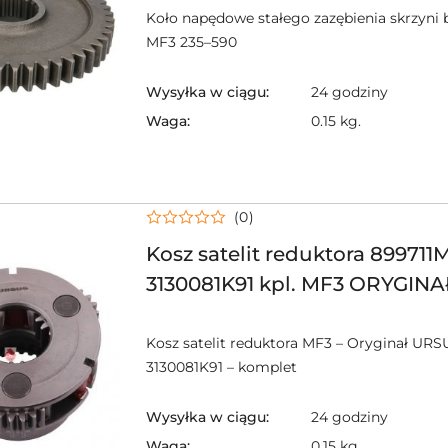
skrzyni biegów MF - 50
Koło napędowe stałego zazębienia skrzyni
MF3 235–590
Wysyłka w ciągu:
24 godziny
Waga:
0.15 kg.
(0)
Kosz satelit reduktora 899711M
3130081K91 kpl. MF3 ORYGIN
Kosz satelit reduktora MF3 – Oryginał URS
3130081K91 – komplet
Wysyłka w ciągu:
24 godziny
Waga:
0.15 kg.