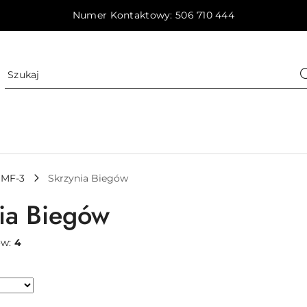
Numer Kontaktowy: 506 710 444
MF-3
Skrzynia Biegów
ia Biegów
ów:
4