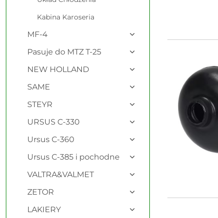
Kabina Karoseria
MF-4
Pasuje do MTZ T-25
NEW HOLLAND
SAME
STEYR
URSUS C-330
Ursus C-360
Ursus C-385 i pochodne
VALTRA&VALMET
ZETOR
LAKIERY