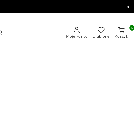
0
Moje konto
Ulubione
Koszyk