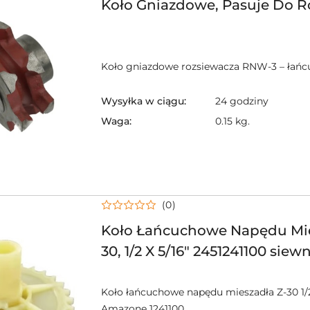
Koło Gniazdowe, Pasuje Do 
Koło gniazdowe rozsiewacza RNW-3 – łań
Wysyłka w ciągu:
24 godziny
Waga:
0.15 kg.
(0)
Koło Łańcuchowe Napędu Mie
30, 1/2 X 5/16" 2451241100 siew
nawozowy amazone
Koło łańcuchowe napędu mieszadła Z-30 1/2
Amazone 1241100