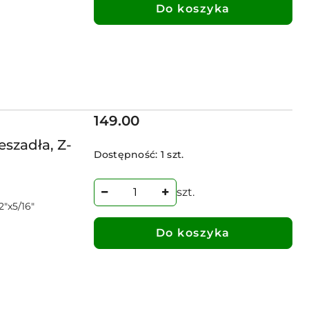
Do koszyka
Cena:
149.00
szadła, Z-
Dostępność:
1 szt.
szt.
"x5/16"
Do koszyka