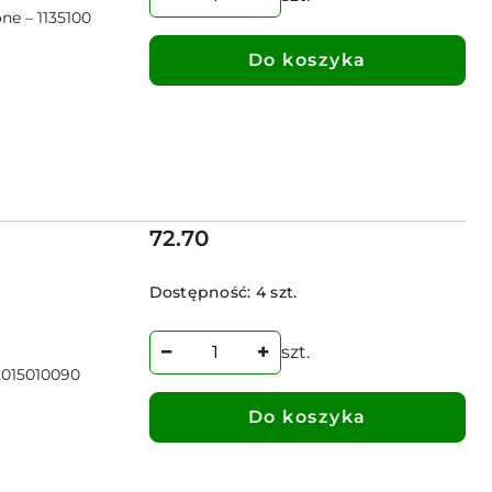
ne – 1135100
Do koszyka
Cena:
72.70
Dostępność:
4 szt.
szt.
2015010090
Do koszyka