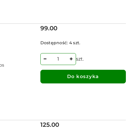
Cena:
99.00
Dostępność:
4 szt.
szt.
os
Do koszyka
Cena:
125.00