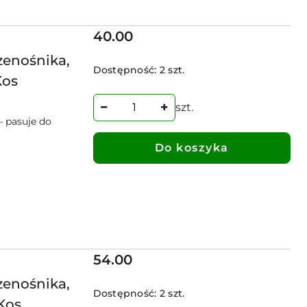
Cena:
40.00
enośnika,
Dostępność:
2 szt.
Kos
szt.
– pasuje do
Do koszyka
Cena:
54.00
enośnika,
Dostępność:
2 szt.
Kos