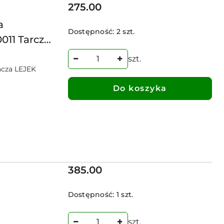
Cena:
275.00
a
Dostępność:
2 szt.
011 Tarcza
szt.
acza LEJEK
Do koszyka
Cena:
385.00
Dostępność:
1 szt.
szt.