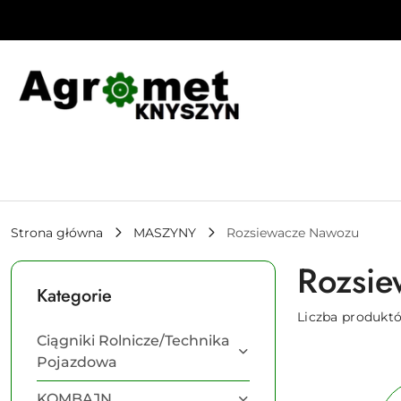
Przejdź do treści głównej
Przejdź do wyszukiwarki
Przejdź do moje konto
Przejdź do menu głównego
Przejdź do stopki
Strona główna
MASZYNY
Rozsiewacze Nawozu
Rozsi
Kategorie
Liczba produkt
Ciągniki Rolnicze/Technika
Pojazdowa
KOMBAJN