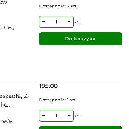
Rcw
Dostępność:
2 szt.
szt.
cuchowy
Do koszyka
Cena:
195.00
szadła, Z-
Dostępność:
1 szt.
nik
szt.
"x5/16"