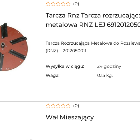
(0)
Tarcza Rnz Tarcza rozrzucając
metalowa RNZ LEJ 6912012050
rozrzucająca RNZ/LEJ
Tarcza Rozrzucająca Metalowa do Rozsiew
(RNZ) – 2012050011
Wysyłka w ciągu:
24 godziny
Waga:
0.15 kg.
(0)
Wał Mieszający