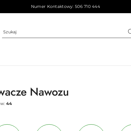
Numer Kontaktowy: 506 710 444
ewacze Nawozu
ów:
44