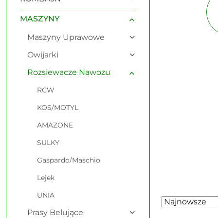
MASZYNY
Maszyny Uprawowe
Owijarki
Rozsiewacze Nawozu
RCW
KOS/MOTYL
AMAZONE
SULKY
Gaspardo/Maschio
Lejek
UNIA
Zastosowano
Sortuj
według
Prasy Belujące
sortowanie: