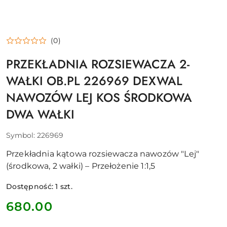
(0)
PRZEKŁADNIA ROZSIEWACZA 2-
WAŁKI OB.PL 226969 DEXWAL
NAWOZÓW LEJ KOS ŚRODKOWA
DWA WAŁKI
Symbol:
226969
Przekładnia kątowa rozsiewacza nawozów "Lej"
(środkowa, 2 wałki) – Przełożenie 1:1,5
Dostępność:
1
szt.
cena:
680.00