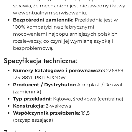
sprawia, że mechanizm jest niezawodny i łatwy
w ewentualnym serwisowaniu.
Bezpośredni zamiennik:
Przekładnia jest w
100% kompatybilna z fabrycznymi
mocowaniami najpopularniejszych polskich
rozsiewaczy, co czyni jej wymianę szybką i
bezproblemową.
Specyfikacja techniczna:
Numery katalogowe i porównawcze:
226969,
12518871, PK1:1.5PODW
Producent / Dystrybutor:
Agroplast / Dexwal
(zamiennik)
Typ przekładni:
Kątowa, środkowa (centralna)
Konstrukcja:
2-wałkowa
Współczynnik przełożenia:
1:1,5
(przyspieszająca)