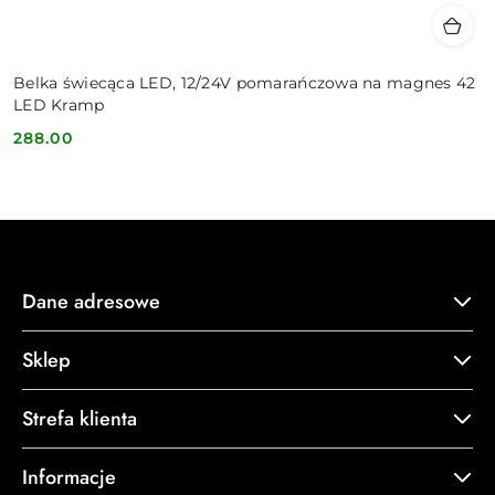
Belka świecąca LED, 12/24V pomarańczowa na magnes 42
LED Kramp
288.00
Cena:
Dane adresowe
Sklep
Strefa klienta
Informacje