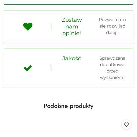
Zostaw
Pozwól nam
nam
się rozwijać
dalej !
opinie!
Jakość
Sprawdzana
dodatkowo
przed
wysłaniem!
Produkty
Podobne produkty
Pomiń karuzelę produktów
o
statusie: