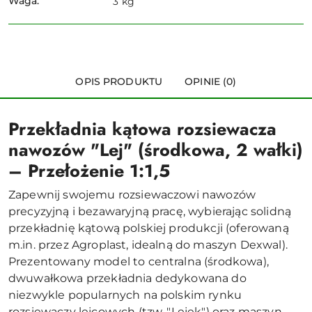
Waga:
3 kg
OPIS PRODUKTU
OPINIE (0)
Przekładnia kątowa rozsiewacza
nawozów "Lej" (środkowa, 2 wałki)
– Przełożenie 1:1,5
Zapewnij swojemu rozsiewaczowi nawozów
precyzyjną i bezawaryjną pracę, wybierając solidną
przekładnię kątową polskiej produkcji (oferowaną
m.in. przez Agroplast, idealną do maszyn Dexwal).
Prezentowany model to centralna (środkowa),
dwuwałkowa przekładnia dedykowana do
niezwykle popularnych na polskim rynku
rozsiewaczy lejcowych (tzw. "Lejek") oraz maszyn