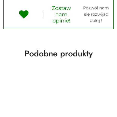
Zostaw
Pozwól nam
nam
się rozwijać
opinie!
dalej !
Produkty
Podobne produkty
o
statusie: