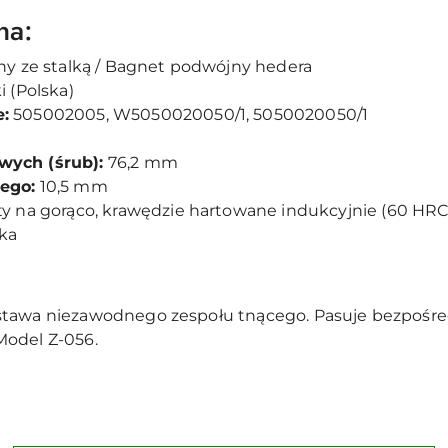
na:
y ze stalką / Bagnet podwójny hedera
 (Polska)
:
505002005, W5050020050/1, 5050020050/1
ych (śrub):
76,2 mm
ego:
10,5 mm
y na gorąco, krawędzie hartowane indukcyjnie (60 HRC
uka
stawa niezawodnego zespołu tnącego. Pasuje bezpośre
odel Z-056.