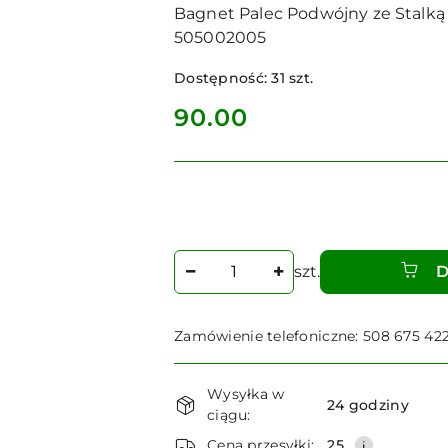
Bagnet Palec Podwójny ze Stalką
505002005
Dostępność:
31
szt.
cena:
90.00
Ilość
szt.
D
Zamówienie telefoniczne: 508 675 42
Dostępność
Wysyłka w
i
24 godziny
ciągu:
dostawa
Cena przesyłki:
25