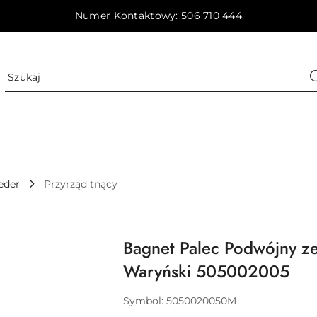
Numer Kontaktowy: 506 710 444
eder
Przyrząd tnący
Bagnet Palec Podwójny ze
Waryński 505002005
Symbol:
5050020050M