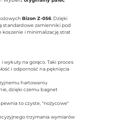
w? Wybierz
oryginalny palec
zbożowych
Bizon Z-056
. Dzięki
ją standardowe zamienniki pod
 koszenie i minimalizację strat
i wykuty na gorąco. Taki proces
łość i odporność na pęknięcia
yzyjnemu hartowaniu
nie, dzięki czemu bagnet
apewnia to czyste, "nożycowe"
recyzyjnego trzymania wymiarów