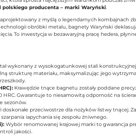
ci, która sprosta najcięższym warunkom podczas żni
d polskiego producenta – marki Waryński
.
 zaprojektowany z myślą o legendarnych kombajnach 
chnologii obróbki metalu, bagnety Waryński deklasu
ięcia. To inwestycja w bezawaryjną pracę hedera, płynne
ał wykonany z wysokogatunkowej stali konstrukcyjnej 
ną strukturę materiału, maksymalizując jego wytrzyma
rzeszkody.
HRC):
Krawędzie tnące bagnetu zostały poddane prec
 HRC. Gwarantuje to niesamowitą odporność na ściera
le sezonów.
 doskonałe przeciwostrze dla nożyków listwy tnącej. Z
t szarpania iapychania się zespołu żniwnego.
):
Wybór renomowanej krajowej marki to gwarancja p
roli jakości.