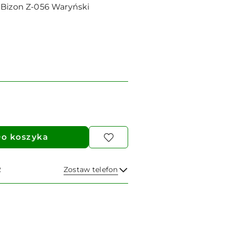
 Bizon Z-056 Waryński
o koszyka
2
Zostaw telefon
Wyślij