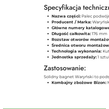
Specyfikacja technicz
Nazwa części:
Palec podwójn
Producent / Marka:
Waryński
Główne numery katalogowe
Długość całkowita:
176 mm
Rozstaw otworów montażow
Średnica otworu montażow
Technologia wykonania:
Kut
Jednostka sprzedaży:
1 szt
Zastosowanie:
Solidny bagnet Waryński to pod
Kombajny zbożowe Bizon:
M