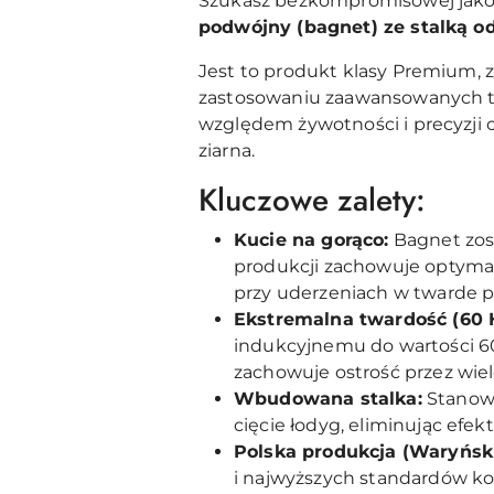
Szukasz bezkompromisowej jakoś
podwójny (bagnet) ze stalką o
Jest to produkt klasy Premium,
zastosowaniu zaawansowanych te
względem żywotności i precyzji c
ziarna.
Kluczowe zalety:
Kucie na gorąco:
Bagnet zost
produkcji zachowuje optymal
przy uderzeniach w twarde p
Ekstremalna twardość (60 
indukcyjnemu do wartości 60
zachowuje ostrość przez wie
Wbudowana stalka:
Stanowi
cięcie łodyg, eliminując efek
Polska produkcja (Waryński
i najwyższych standardów kont