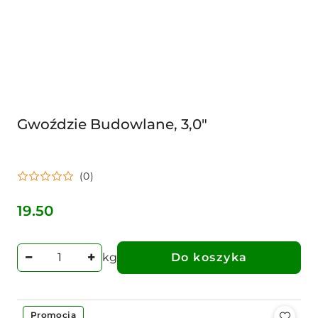
Gwoździe Budowlane, 3,0"
(0)
19.50
Cena:
kg
Do koszyka
Promocja