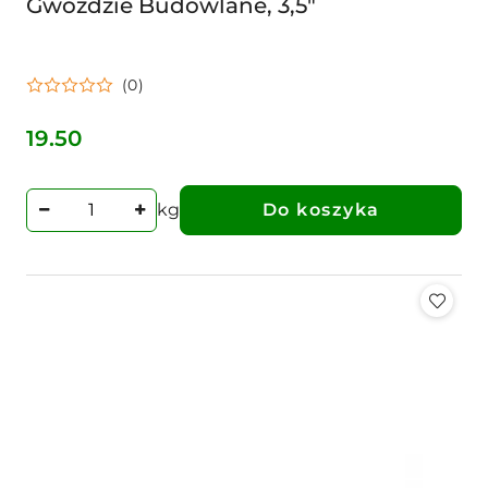
Gwoździe Budowlane, 3,5"
(0)
19.50
Cena:
kg
Do koszyka