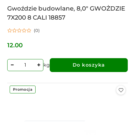
Gwoździe budowlane, 8,0" GWOŻDZIE
7X200 8 CALI 18857
(0)
12.00
Cena:
kg
Do koszyka
Promocja