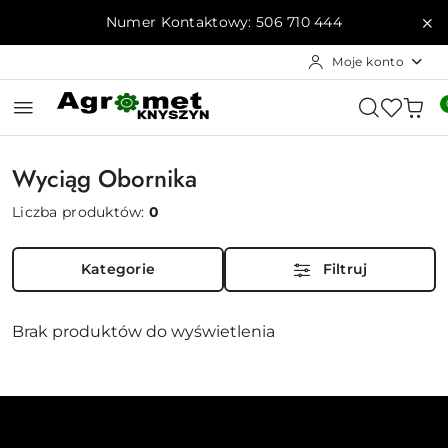
Przejdź do treści głównej
Przejdź do wyszukiwarki
Przejdź do moje konto
Przejdź do menu głównego
Przejdź do stopki
Numer Kontaktowy: 506 710 444
Moje konto
Wyciąg Obornika
Liczba produktów:
0
Kategorie
Filtruj
Brak produktów do wyświetlenia