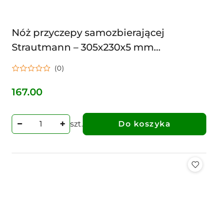
Nóż przyczepy samozbierającej
Strautmann – 305x230x5 mm
(50436501)
(0)
167.00
Cena:
szt.
Do koszyka