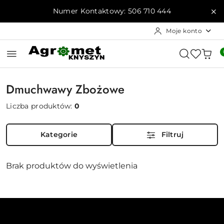
Przejdź do treści głównej
Przejdź do wyszukiwarki
Przejdź do moje konto
Przejdź do menu głównego
Przejdź do stopki
Numer Kontaktowy: 506 710 444
Moje konto
Dmuchwawy Zbożowe
Liczba produktów:
0
Kategorie
Filtruj
Brak produktów do wyświetlenia