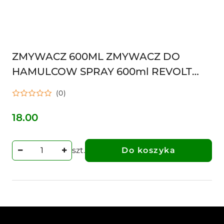
ZMYWACZ 600ML ZMYWACZ DO
HAMULCOW SPRAY 600ml REVOLT
ODTLUSZCZACZ X-BRAKE G002P6
(0)
CLEANER OREV
18.00
Cena:
szt.
Do koszyka