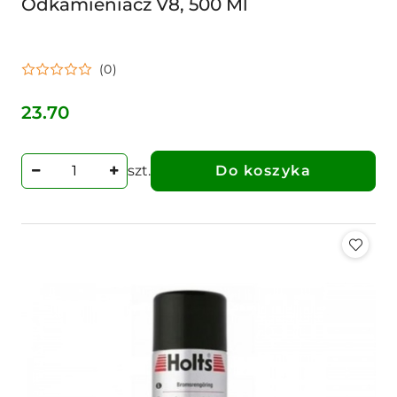
Odkamieniacz V8, 500 Ml
(0)
23.70
Cena:
szt.
Do koszyka