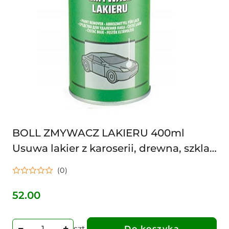
BOLL ZMYWACZ LAKIERU 400ml
Usuwa lakier z karoserii, drewna, szkla,
cegly itp. 5907588402927
(0)
52.00
Cena:
szt.
Do koszyka