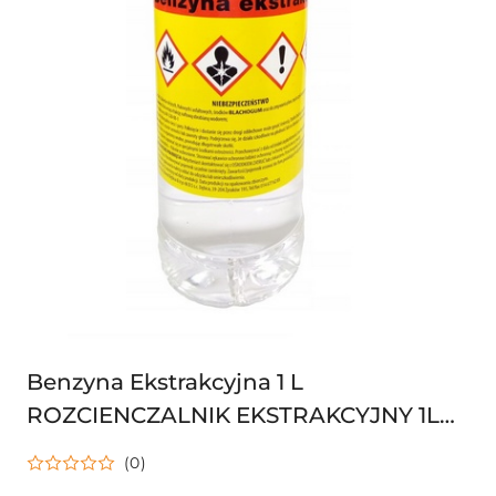
Benzyna Ekstrakcyjna 1 L
ROZCIENCZALNIK EKSTRAKCYJNY 1L
benzyna 27101225 5905933200174
(0)
BENZYNA1L