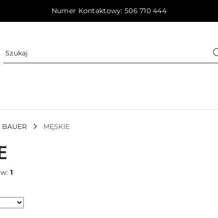
Numer Kontaktowy: 506 710 444
BAUER
MĘSKIE
E
ów:
1