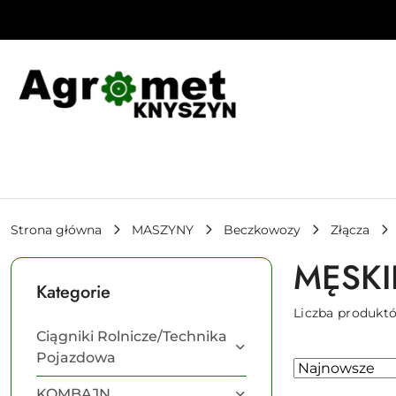
Przejdź do treści głównej
Przejdź do wyszukiwarki
Przejdź do moje konto
Przejdź do menu głównego
Przejdź do stopki
Strona główna
MASZYNY
Beczkowozy
Złącza
MĘSKI
Kategorie
Liczba produkt
Ciągniki Rolnicze/Technika
Pojazdowa
Zastosowano
Sortuj
według
sortowanie:
KOMBAJN