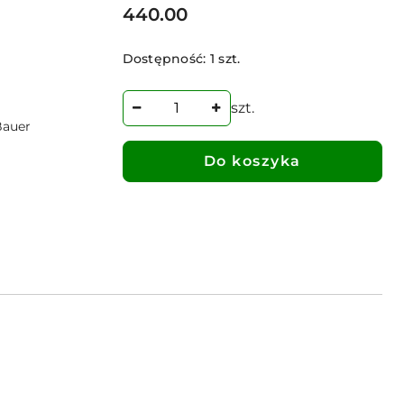
Cena:
440.00
Dostępność:
1 szt.
szt.
Bauer
Do koszyka