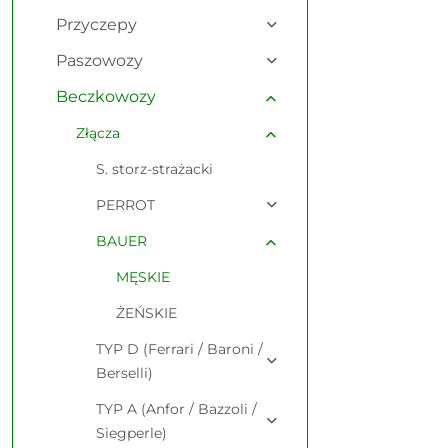
Przyczepy
Paszowozy
Beczkowozy
Złącza
S. storz-strażacki
PERROT
BAUER
MĘSKIE
ŻEŃSKIE
TYP D (Ferrari / Baroni /
Berselli)
TYP A (Anfor / Bazzoli /
Siegperle)