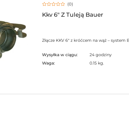
(0)
Kkv 6" Z Tuleją Bauer
Złącze KKV 6" z króćcem na wąż – system 
Wysyłka w ciągu:
24 godziny
Waga:
0.15 kg.