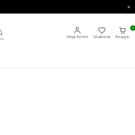
0
Moje konto
Ulubione
Koszyk