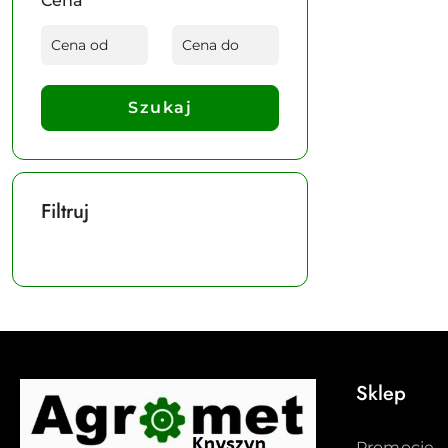
Cena
Szukaj
Filtruj
Sklep
Promocje