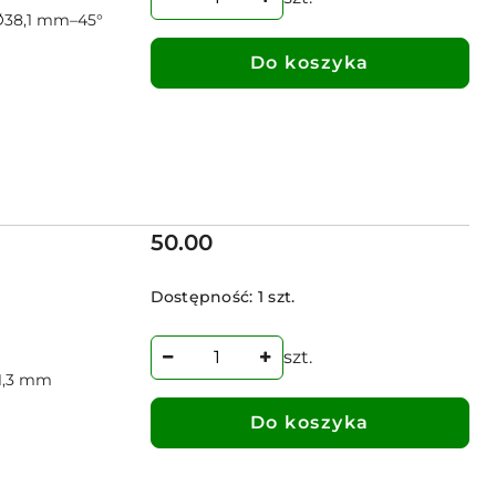
Ø38,1 mm–45°
Do koszyka
Cena:
50.00
Dostępność:
1 szt.
szt.
1,3 mm
Do koszyka