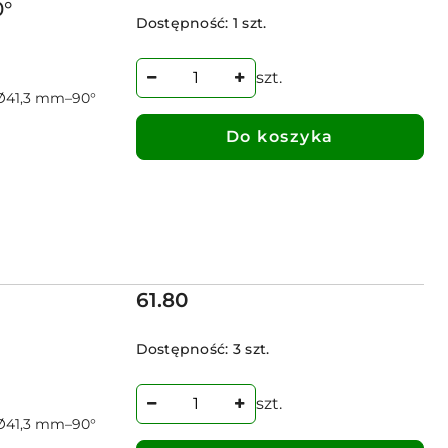
°
Dostępność:
1 szt.
szt.
Ø41,3 mm–90°
Do koszyka
Cena:
61.80
Dostępność:
3 szt.
szt.
Ø41,3 mm–90°