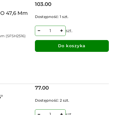
Cena:
103.00
 O 47,6 Mm
Dostępność:
1 szt.
szt.
mm (SFSH2516)
Do koszyka
Cena:
77.00
°
Dostępność:
2 szt.
szt.