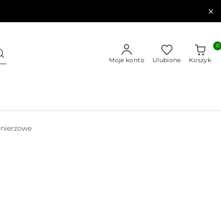
0
Moje konto
Ulubione
Koszyk
łnierzowe