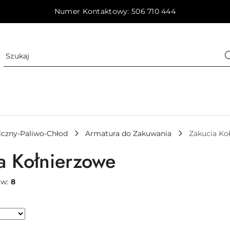
Numer Kontaktowy: 506 710 444
iczny-Paliwo-Chłod
Armatura do Zakuwania
Zakucia Ko
a Kołnierzowe
ów:
8