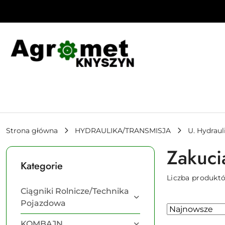
Przejdź do treści głównej
Przejdź do wyszukiwarki
Przejdź do moje konto
Przejdź do menu głównego
Przejdź do stopki
Strona główna
HYDRAULIKA/TRANSMISJA
U. Hydraul
Zakuci
Kategorie
Liczba produkt
Ciągniki Rolnicze/Technika
Pojazdowa
Zastosowano
Sortuj
według
sortowanie:
KOMBAJN