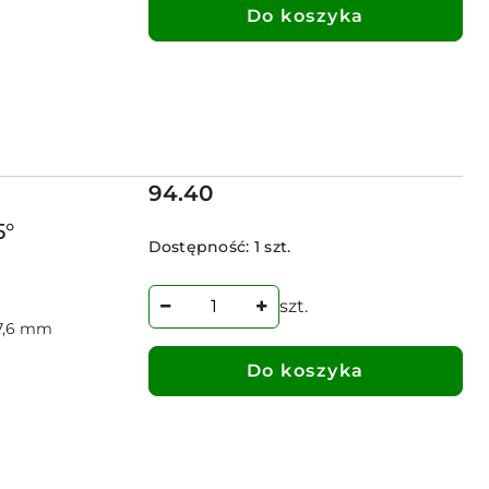
Do koszyka
Cena:
94.40
5°
Dostępność:
1 szt.
szt.
7,6 mm
Do koszyka