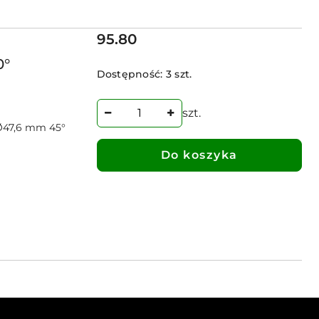
Cena:
95.80
0°
Dostępność:
3 szt.
szt.
Ø47,6 mm 45°
Do koszyka