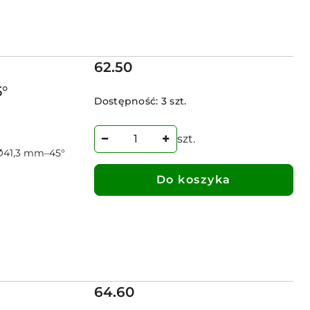
Cena:
62.50
°
Dostępność:
3 szt.
szt.
Ø41,3 mm–45°
Do koszyka
Cena:
64.60