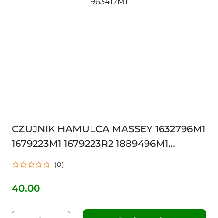
CZUJNIK HAMULCA MASSEY 1632796M1
1679223M1 1679223R2 1889496M1
3381094M1 3597092M1 3597093M1
(0)
963417M2 1679223M2 963417M1
40.00
Cena: