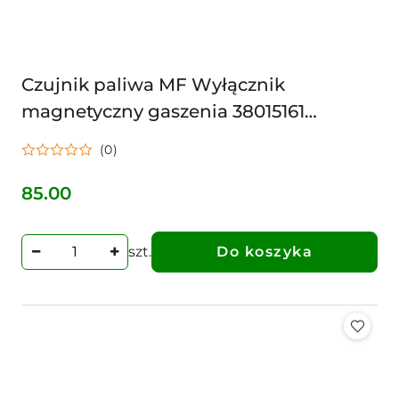
Czujnik paliwa MF Wyłącznik
magnetyczny gaszenia 38015161
1896464M1 70/7101-10 840669032548
(0)
1728120 11728305 1264204
85.00
Cena:
szt.
Do koszyka