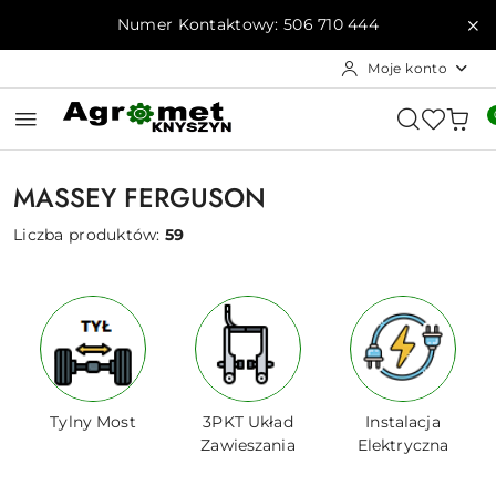
Przejdź do treści głównej
Przejdź do wyszukiwarki
Przejdź do moje konto
Przejdź do menu głównego
Przejdź do stopki
Numer Kontaktowy: 506 710 444
Moje konto
MASSEY FERGUSON
Liczba produktów:
59
Tylny Most
3PKT Układ
Instalacja
Zawieszania
Elektryczna