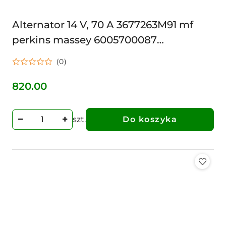
Alternator 14 V, 70 A 3677263M91 mf
perkins massey 6005700087
4808548M91 11203675500 7700009011
(0)
NA DWA PASKI 2 PASKI
820.00
Cena:
szt.
Do koszyka