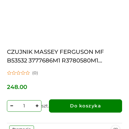
CZUJNIK MASSEY FERGUSON MF
B53532 3777686M1 R3780580M1
4271809M1 4271809M1 3780580M1
(0)
3777686M1 50750014
WYŁĄCZN3381094M1
248.00
Cena:
szt.
Do koszyka