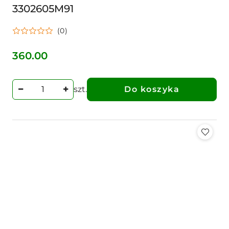
3302605M91
(0)
360.00
Cena:
szt.
Do koszyka