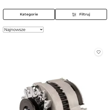
Kategorie
Filtruj
Zastosowano
Sortuj
według
sortowanie:
Najnowsze.