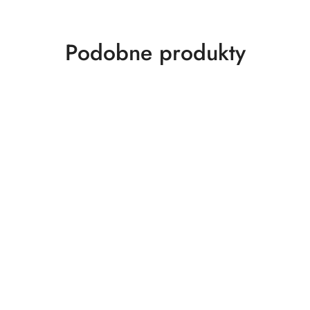
Produkty
Podobne produkty
o
statusie: