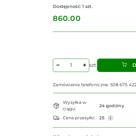
Dostępność:
1
szt.
cena:
860.00
Ilość
szt.
D
Zamówienie telefoniczne: 508 675 42
Dostępność
Wysyłka w
i
24 godziny
ciągu:
dostawa
Cena przesyłki:
25