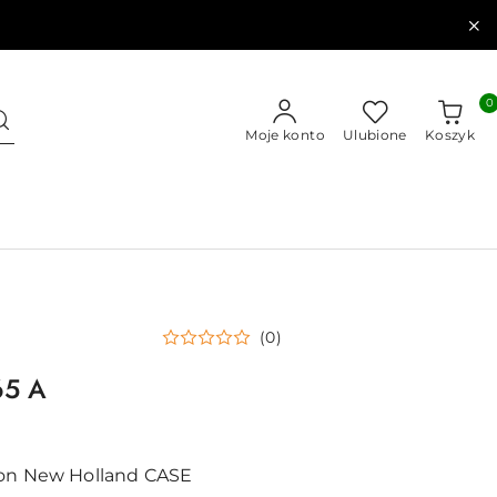
0
Moje konto
Ulubione
Koszyk
(0)
65 A
son New Holland CASE