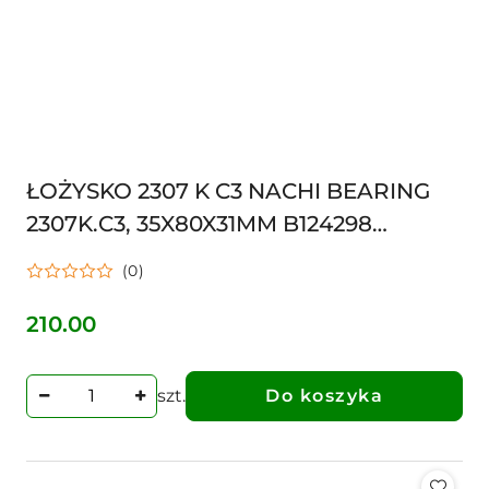
ŁOŻYSKO 2307 K C3 NACHI BEARING
2307K.C3, 35X80X31MM B124298
NWB00122 36X80X31 239126
(0)
210.00
Cena:
szt.
Do koszyka