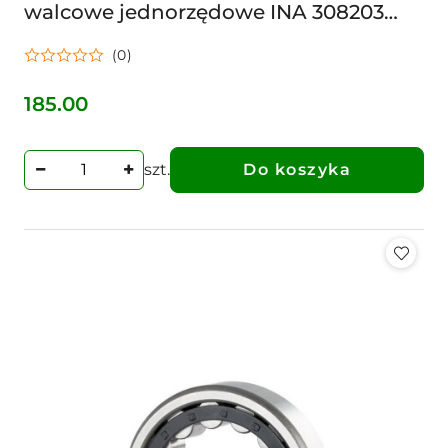
walcowe jednorzędowe INA 308203
35X62X17-19 KOŁNIERZ WEWNĘTRZY
(0)
RUCHOMY
185.00
Cena:
szt.
Do koszyka