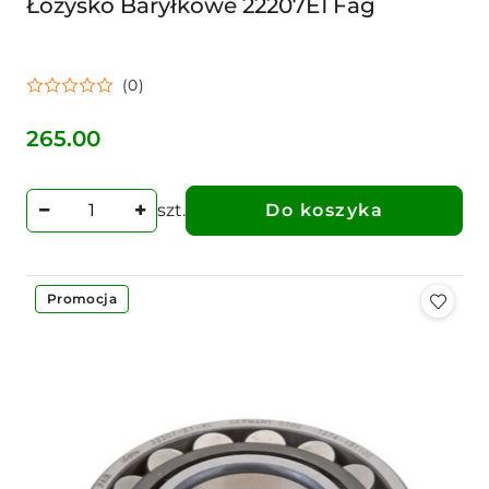
Łożysko Baryłkowe 22207E1 Fag
(0)
265.00
Cena:
szt.
Do koszyka
Promocja