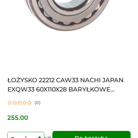
ŁOŻYSKO 22212 CAW33 NACHI JAPAN
EXQW33 60X110X28 BARYŁKOWE
22212E1 Łożysko baryłkowe
(0)
255.00
Cena:
szt.
Do koszyka