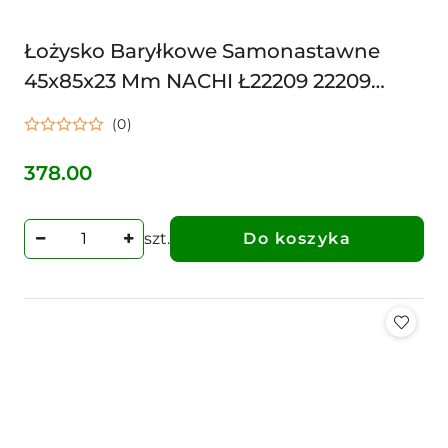
Łożysko Baryłkowe Samonastawne
45x85x23 Mm NACHI Ł22209 22209
EXQW33C3
(0)
378.00
Cena:
szt.
Do koszyka