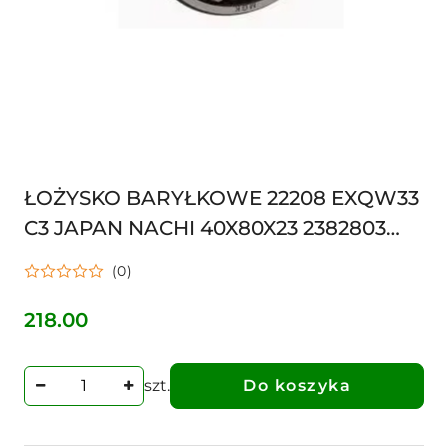
ŁOŻYSKO BARYŁKOWE 22208 EXQW33
C3 JAPAN NACHI 40X80X23 2382803
000 238 280.3, 0002382803
(0)
0002187940,2187940
218.00
Cena:
szt.
Do koszyka