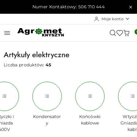
Przejdź do treści głównej
Przejdź do wyszukiwarki
Przejdź do moje konto
Przejdź do menu głównego
Przejdź do stopki
Numer Kontaktowy: 506 710 444
Moje konto
Artykuły elektryczne
Liczba produktów:
45
yczki i
Kondensator
Końcówki
Wtyczk
niazda
y
kablowe
Gniazd
400V
kabl