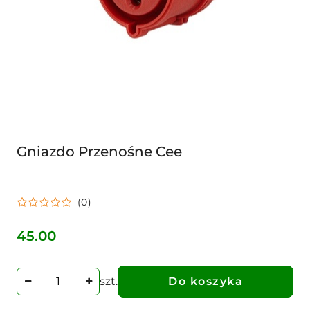
Gniazdo Przenośne Cee
(0)
45.00
Cena:
szt.
Do koszyka