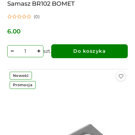
Samasz BR102 BOMET
(0)
6.00
Cena:
szt.
Do koszyka
Nowość
Promocja