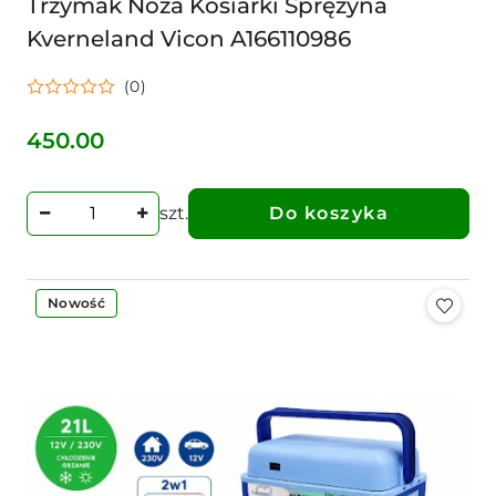
Trzymak Noża Kosiarki Sprężyna
Kverneland Vicon A166110986
(0)
450.00
Cena:
szt.
Do koszyka
Nowość