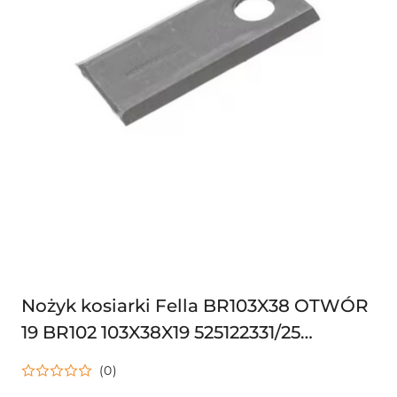
Nożyk kosiarki Fella BR103X38 OTWÓR
19 BR102 103X38X19 525122331/25
103x48x4 mm otwór O 19
(0)