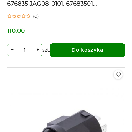
676835 JAG08-0101, 67683501
0006768350, 06262123, 080101
(0)
676835.z243/c SIECZKARNI
DOMINATOR
110.00
Cena:
szt.
Do koszyka