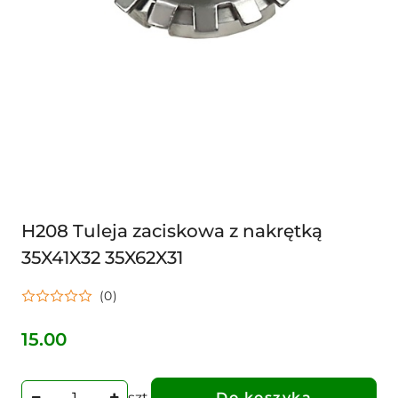
H208 Tuleja zaciskowa z nakrętką
35X41X32 35X62X31
(0)
15.00
Cena:
szt.
Do koszyka