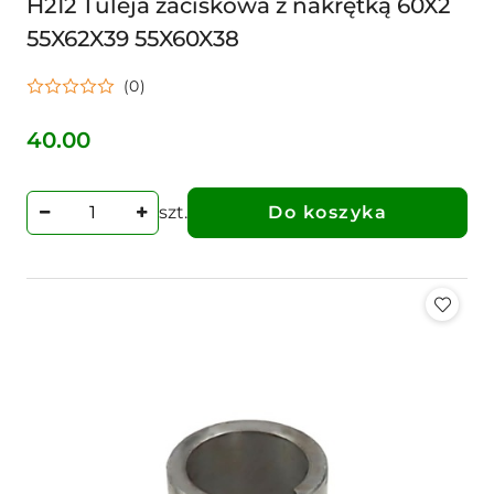
H212 Tuleja zaciskowa z nakrętką 60X2
55X62X39 55X60X38
(0)
40.00
Cena:
szt.
Do koszyka