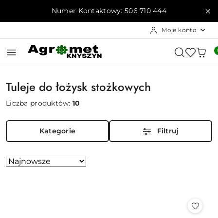
Przejdź do treści głównej
Przejdź do wyszukiwarki
Przejdź do moje konto
Przejdź do menu głównego
Przejdź do stopki
Numer Kontaktowy: 506 710 444
Moje konto
Tuleje do łożysk stożkowych
Liczba produktów:
10
Kategorie
Filtruj
Zastosowano
Sortuj
według
sortowanie:
Najnowsze.