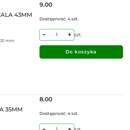
Cena:
9.00
 CALA 43MM
Dostępność:
4 szt.
szt.
=100 mm
Do koszyka
Cena:
8.00
LA 35MM
Dostępność:
4 szt.
szt.