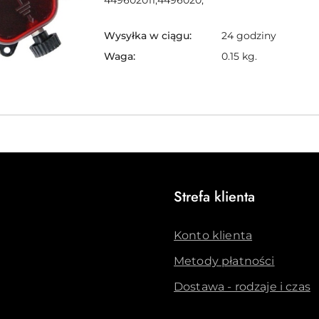
Wysyłka w ciągu:
24 godziny
Waga:
0.15 kg.
Strefa klienta
Konto klienta
Metody płatności
Dostawa - rodzaje i czas