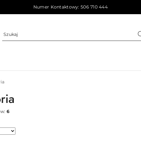
Numer Kontaktowy: 506 710 444
ia
ria
ów:
6