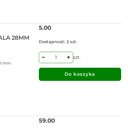
Cena:
5.00
CALA 28MM
Dostępność:
2 szt.
szt.
80 mm
Do koszyka
Cena:
59.00