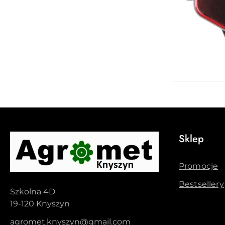
Sklep
Promocje
Bestsellery
Szkolna 4D
19-120 Knyszyn
agromet.knyszyn@gmail.com