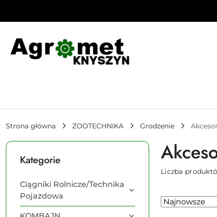
Przejdź do treści głównej
Przejdź do wyszukiwarki
Przejdź do moje konto
Przejdź do menu głównego
Przejdź do stopki
Strona główna
ZOOTECHNIKA
Grodzenie
Akcesor
Akceso
Kategorie
Liczba produkt
Ciągniki Rolnicze/Technika
Pojazdowa
Zastosowano
Sortuj
według
sortowanie:
KOMBAJN