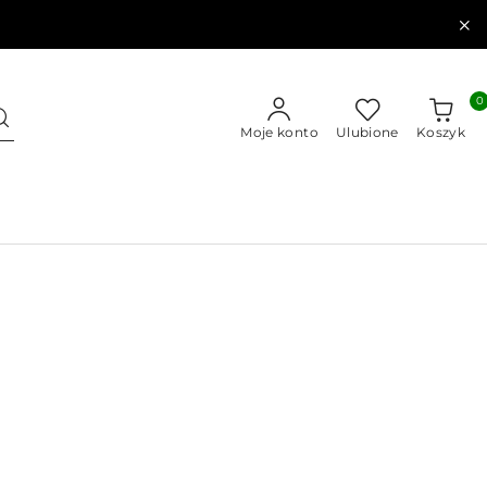
0
Moje konto
Ulubione
Koszyk