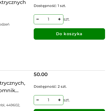
ktrycznych
Dostępność:
1 szt.
szt.
odzeń
Do koszyka
Cena:
50.00
trycznych,
Dostępność:
2 szt.
romnik
szt.
bl, 449602,