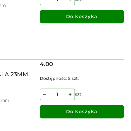
 mm
Do koszyka
Cena:
4.00
ALA 23MM
Dostępność:
5 szt.
szt.
75 mm
Do koszyka