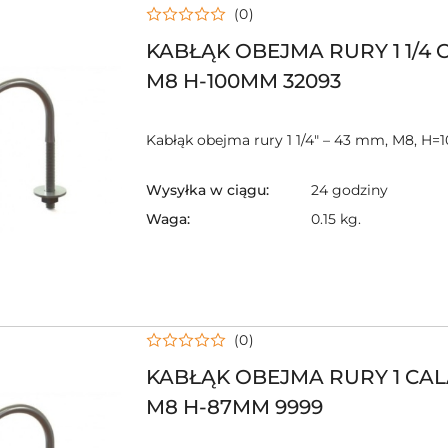
(0)
KABŁĄK OBEJMA RURY 1 1/4
M8 H-100MM 32093
Kabłąk obejma rury 1 1/4" – 43 mm, M8, H
Wysyłka w ciągu:
24 godziny
Waga:
0.15 kg.
(0)
KABŁĄK OBEJMA RURY 1 CA
M8 H-87MM 9999