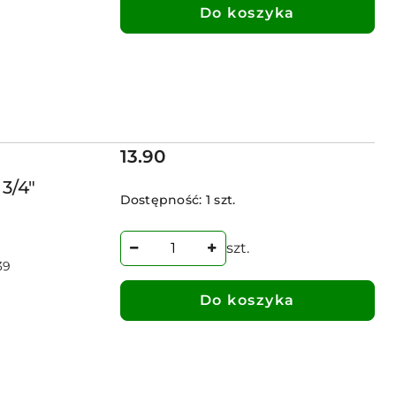
Do koszyka
Cena:
13.90
 3/4"
Dostępność:
1 szt.
szt.
39
Do koszyka