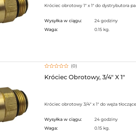
Króciec obrotowy 1" x 1" do dystrybutora p
Wysyłka w ciągu:
24 godziny
Waga:
0.15 kg.
(0)
Króciec Obrotowy, 3/4" X 1"
Króciec obrotowy 3/4" x 1" do węża tłocząc
Wysyłka w ciągu:
24 godziny
Waga:
0.15 kg.