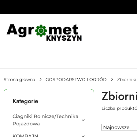
Przejdź do treści głównej
Przejdź do wyszukiwarki
Przejdź do moje konto
Przejdź do menu głównego
Przejdź do stopki
Strona główna
GOSPODARSTWO I OGRÓD
Zbiorniki
Zbiorni
Kategorie
Liczba produkt
Ciągniki Rolnicze/Technika
Pojazdowa
Zastosowano
Sortuj
według
sortowanie:
KOMBAJN