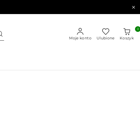
0
Moje konto
Ulubione
Koszyk