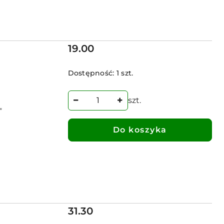
Cena:
19.00
Dostępność:
1 szt.
szt.
"
Do koszyka
Cena:
31.30