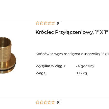
(0)
Króciec Przyłączeniowy, 1" X 1"
Końcówka węża mosiężna z uszczelką, 1" x 1
Wysyłka w ciągu:
24 godziny
Waga:
0.15 kg.
(0)