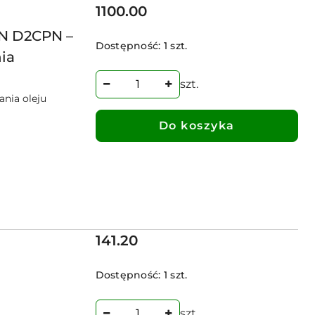
Cena:
1100.00
PN D2CPN –
Dostępność:
1 szt.
nia
szt.
nia oleju
Do koszyka
Cena:
141.20
Dostępność:
1 szt.
szt.