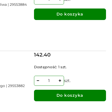
aliwa | 29553884
Do koszyka
Cena:
142.40
Dostępność:
1 szt.
szt.
ego | 29553882
Do koszyka