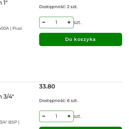
 1"
Dostępność:
2 szt.
szt.
00A | Piusi
Do koszyka
Cena:
33.80
 3/4"
Dostępność:
6 szt.
szt.
3/4" BSP |