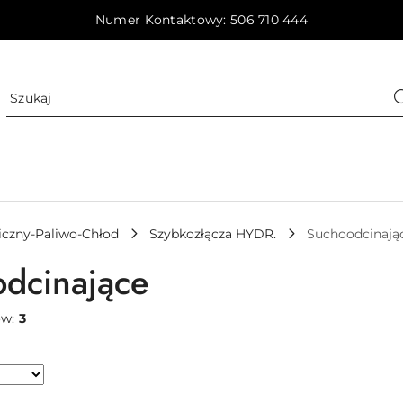
Numer Kontaktowy: 506 710 444
iczny-Paliwo-Chłod
Szybkozłącza HYDR.
Suchoodcinają
dcinające
ów:
3