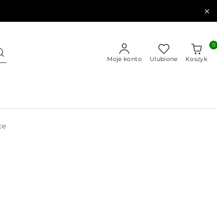
0
Moje konto
Ulubione
Koszyk
ce