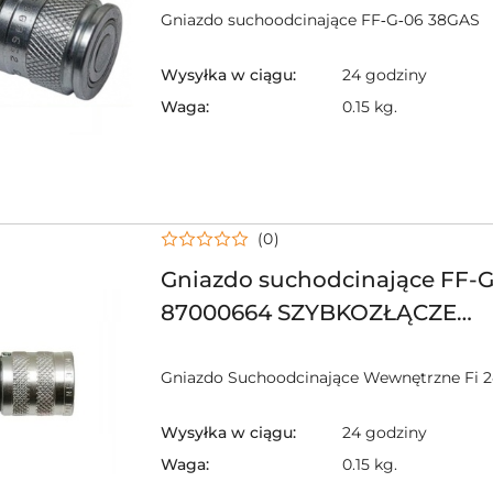
Gniazdo suchoodcinające FF‑G‑06 38GAS
Wysyłka w ciągu:
24 godziny
Waga:
0.15 kg.
(0)
Gniazdo suchodcinające FF-G
87000664 SZYBKOZŁĄCZE
SUCHOODCINAJĄCE FLAT FA
SZYBKOZŁĄCZE GNIAZDO PŁ
Gniazdo Suchoodcinające Wewnętrzne Fi 2
GWINT
Wysyłka w ciągu:
24 godziny
Waga:
0.15 kg.