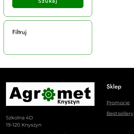
Szukaj
Filtruj
Sklep
Promocje
Bestsellery
Szkolna 4D
19-120 Knyszyn