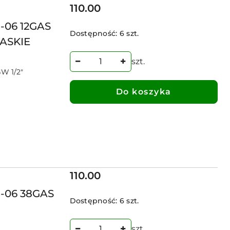
Cena:
110.00
-06 12GAS
Dostępność:
6 szt.
ASKIE
szt.
W 1/2"
Do koszyka
Cena:
110.00
G-06 38GAS
Dostępność:
6 szt.
szt.