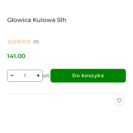
Głowica Kulowa Slh
(0)
141.00
Cena:
szt.
Do koszyka