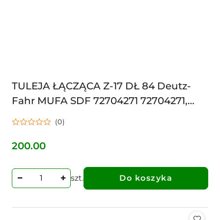
TULEJA ŁĄCZĄCA Z-17 DŁ 84 Deutz-
Fahr MUFA SDF 72704271 72704271,
02552617010, 0.255.2617.0/10
(0)
200.00
Cena:
szt.
Do koszyka