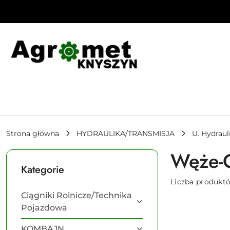
Przejdź do treści głównej
Przejdź do wyszukiwarki
Przejdź do moje konto
Przejdź do menu głównego
Przejdź do stopki
Strona główna
HYDRAULIKA/TRANSMISJA
U. Hydraul
Węże-O
Kategorie
Liczba produkt
Ciągniki Rolnicze/Technika
Pojazdowa
KOMBAJN