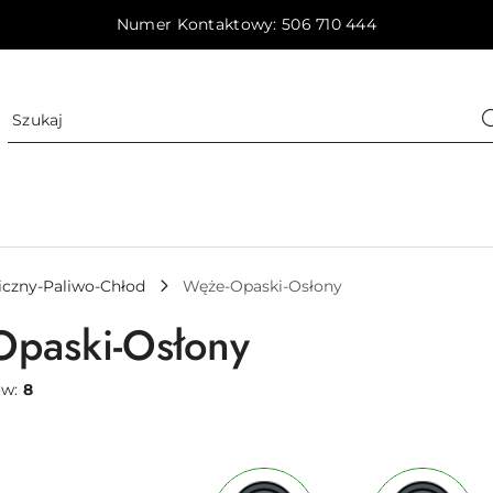
Numer Kontaktowy: 506 710 444
iczny-Paliwo-Chłod
Węże-Opaski-Osłony
paski-Osłony
ów:
8