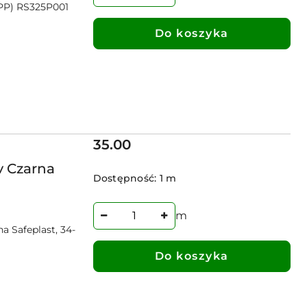
(PP) RS325P001
Do koszyka
Cena:
35.00
v Czarna
Dostępność:
1 m
m
a Safeplast, 34-
Do koszyka