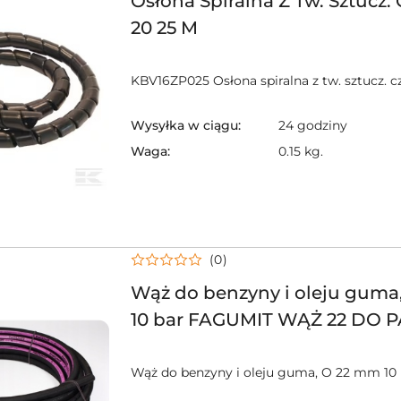
Osłona Spiralna Z Tw. Sztucz. 
20 25 M
KBV16ZP025 Osłona spiralna z tw. sztucz. c
Wysyłka w ciągu:
24 godziny
Waga:
0.15 kg.
(0)
Wąż do benzyny i oleju guma
10 bar FAGUMIT WĄŻ 22 DO P
OLEJU DN 22 FAGUMIT 20100
wdb22
Wąż do benzyny i oleju guma, O 22 mm 10