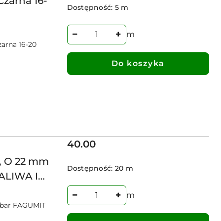
Czarna 16-
Dostępność:
5 m
m
zarna 16-20
Do koszyka
Cena:
40.00
, O 22 mm
Dostępność:
20 m
ALIWA I
00029855
m
 bar FAGUMIT