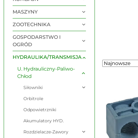
MASZYNY
ZOOTECHNIKA
GOSPODARSTWO I
OGRÓD
HYDRAULIKA/TRANSMISJA
Zastosowano
Sortuj
U. Hydrauliczny-Paliwo-
według
sortowanie:
Chłod
Najnowsze.
Siłowniki
Orbitrole
Odpowietrzniki
Akumulatory HYD.
Rozdzielacze-Zawory