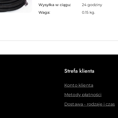
Wysyłka w ciągu:
24 godziny
Waga:
0.15 kg.
Strefa klienta
Konto klienta
Metody płatności
Dostawa - rodzaje i czas