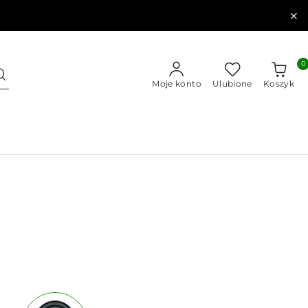
0
Moje konto
Ulubione
Koszyk