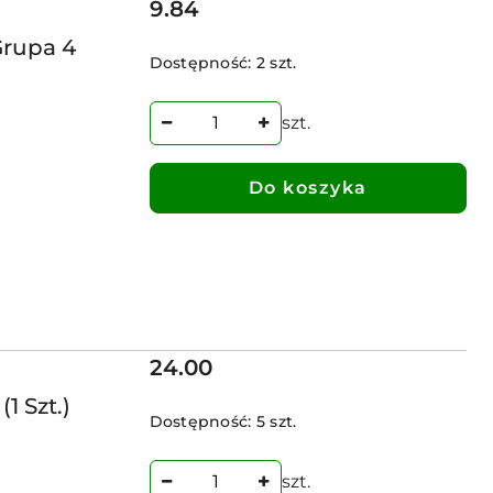
Cena:
9.84
rupa 4
Dostępność:
2 szt.
szt.
Do koszyka
Cena:
24.00
1 Szt.)
Dostępność:
5 szt.
szt.