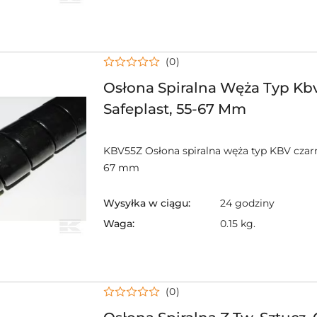
(0)
Osłona Spiralna Węża Typ Kb
Safeplast, 55-67 Mm
KBV55Z Osłona spiralna węża typ KBV czarn
67 mm
Wysyłka w ciągu:
24 godziny
Waga:
0.15 kg.
(0)