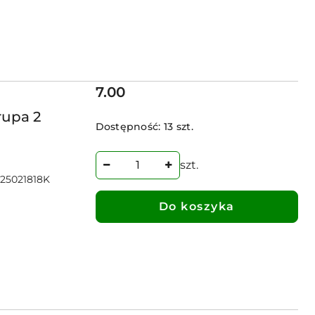
Cena:
7.00
upa 2
Dostępność:
13 szt.
szt.
25021818K
Do koszyka