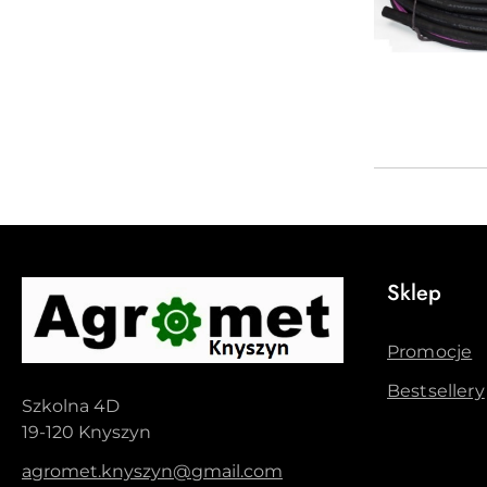
Sklep
Promocje
Bestsellery
Szkolna 4D
19-120 Knyszyn
agromet.knyszyn@gmail.com