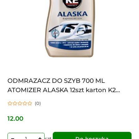
ODMRAZACZ DO SZYB 700 ML
ATOMIZER ALASKA 12szt karton K2
5906534802934, 5906534941404
(0)
12.00
Cena:
szt.
Do koszyka