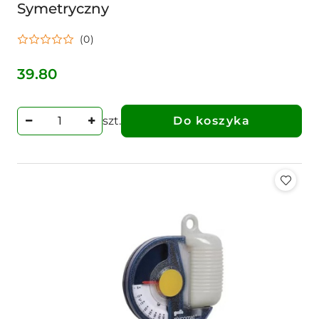
Symetryczny
(0)
39.80
Cena:
szt.
Do koszyka