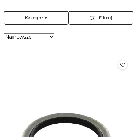
Kategorie
Filtruj
Zastosowano
Sortuj
według
sortowanie:
Najnowsze.