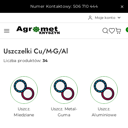
Przejdź do treści głównej
Przejdź do wyszukiwarki
Przejdź do moje konto
Przejdź do menu głównego
Przejdź do stopki
Numer Kontaktowy: 506 710 444
Moje konto
Uszczelki Cu/M-G/Al
Liczba produktów:
34
Uszcz.
Uszcz. Metal-
Uszcz.
Miedziane
Guma
Aluminiowe