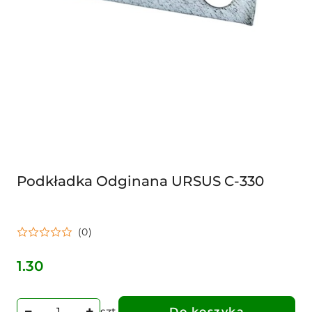
Podkładka Odginana URSUS C-330
(0)
1.30
Cena:
szt.
Do koszyka