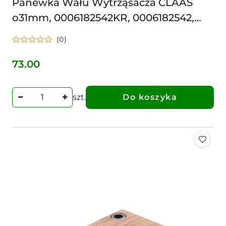
Panewka Wału Wytrząsacza CLAAS
o31mm, 0006182542KR, 0006182542,
6182542,
(0)
73.00
Cena:
szt.
Do koszyka