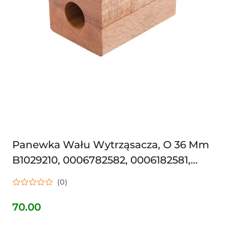
Panewka Wału Wytrząsacza, O 36 Mm
B1029210, 0006782582, 0006182581,
0006182582, JAG050021,
(0)
70.00
Cena: