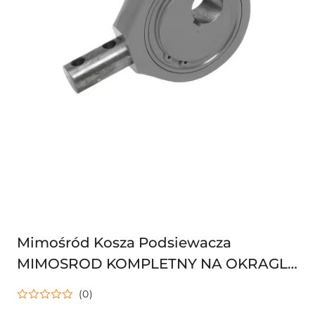
Mimośród Kosza Podsiewacza
MIMOSROD KOMPLETNY NA OKRAGLY
PRET B124804 000619480
(0)