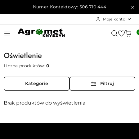
Przejdź do treści głównej
Przejdź do wyszukiwarki
Przejdź do moje konto
Przejdź do menu głównego
Przejdź do stopki
Numer Kontaktowy: 506 710 444
Moje konto
Oświetlenie
Liczba produktów:
0
Kategorie
Filtruj
Brak produktów do wyświetlenia