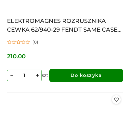
ELEKTROMAGNES ROZRUSZNIKA
CEWKA 62/940-29 FENDT SAME CASE
0331402002 0331402003 331401002
(0)
331401003
210.00
Cena:
szt.
Do koszyka