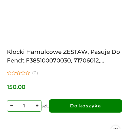
Klocki Hamulcowe ZESTAW, Pasuje Do
Fendt F385100070030, 71706012,
1964139C1, 1964135C1, 04374902,
(0)
AL66391, AL36485,
150.00
Cena:
szt.
Do koszyka