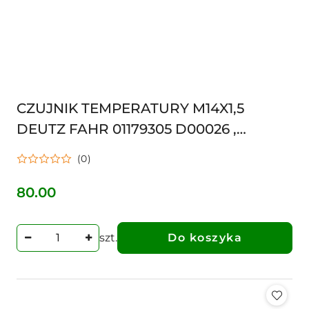
CZUJNIK TEMPERATURY M14X1,5
DEUTZ FAHR 01179305 D00026 ,
D1179305 , N133225 BFL1011 FI9 11 L-78
(0)
1800005
80.00
Cena:
szt.
Do koszyka