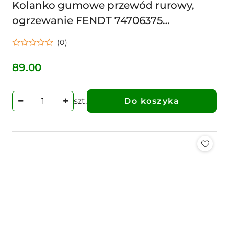
Kolanko gumowe przewód rurowy,
ogrzewanie FENDT 74706375
725810250080 CHŁODNICY
(0)
89.00
Cena:
szt.
Do koszyka