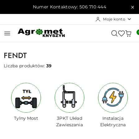
Przejdź do treści głównej
Przejdź do wyszukiwarki
Przejdź do moje konto
Przejdź do menu głównego
Przejdź do stopki
Numer Kontaktowy: 506 710 444
Moje konto
FENDT
Liczba produktów:
39
Tylny Most
3PKT Układ
Instalacja
Zawieszania
Elektryczna