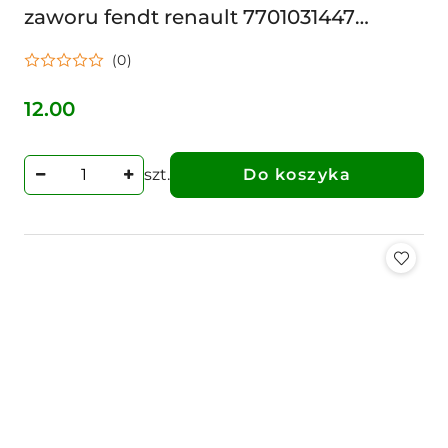
zaworu fendt renault 7701031447
38006135
(0)
12.00
Cena:
szt.
Do koszyka