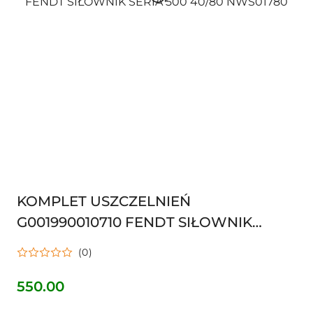
KOMPLET USZCZELNIEŃ
G001990010710 FENDT SIŁOWNIK
SERIA 500 40/80 NWS01780
(0)
550.00
Cena: