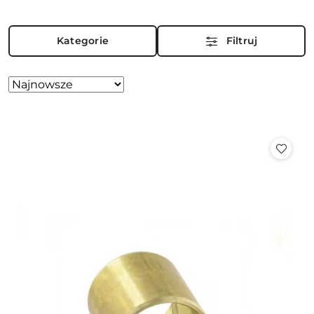
Kategorie
Filtruj
Zastosowano
Sortuj
według
sortowanie:
Najnowsze.