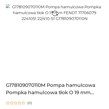
G178109070110M Pompa hamulcowa
Pompka hamulcowa tłok O 19 mm
FENDT 71706079 2241051 22/410-51
(0)
G178109070110N