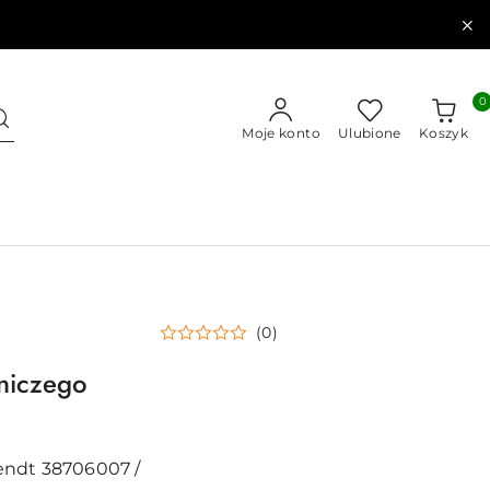
0
Moje konto
Ulubione
Koszyk
(0)
niczego
endt 38706007 /