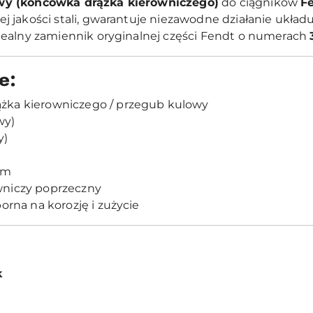
wy (końcówka drążka kierowniczego)
do ciągników
Fe
j jakości stali, gwarantuje niezawodne działanie ukła
dealny zamiennik oryginalnej części Fendt o numerach
e:
żka kierowniczego / przegub kulowy
wy)
y)
mm
wniczy poprzeczny
orna na korozję i zużycie
k