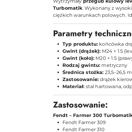
Wytrzymały
przegub kulowy le
Turbomatik
. Wykonany z wysokie
ciężkich warunkach polowych. I
Parametry techniczn
Typ produktu:
końcówka drą
Gwint (drążek):
M24 × 1.5 (le
Gwint (koło):
M20 × 1.5 (praw
Rodzaj gwintu:
metryczny
Średnica stożka:
23,5–26,5 
Zastosowanie:
drążek kiero
Materiał:
stal hartowana, odp
Zastosowanie:
Fendt – Farmer 300 Turbomati
Fendt Farmer 309
Fendt Farmer 310