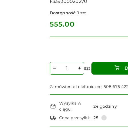
F339300020270
Dostępność:
1
szt.
cena:
555.00
Ilość
szt.
D
Zamówienie telefoniczne: 508 675 42
Dostępność
Wysyłka w
i
24 godziny
ciągu:
dostawa
Cena przesyłki:
25