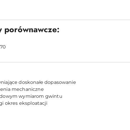
y porównawcze:
70
niające doskonałe dopasowanie
żenia mechaniczne
ardowym wymiarom gwintu
i okres eksploatacji