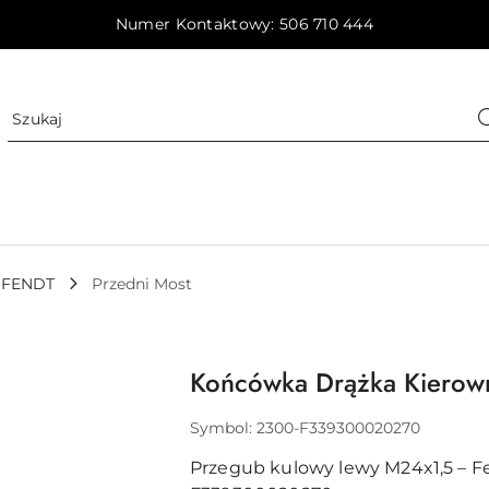
Numer Kontaktowy: 506 710 444
FENDT
Przedni Most
Końcówka Drążka Kierow
Symbol:
2300-F339300020270
Przegub kulowy lewy M24x1,5 – F