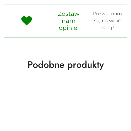
Zostaw
Pozwól nam
nam
się rozwijać
opinie!
dalej !
Produkty
Podobne produkty
o
statusie: