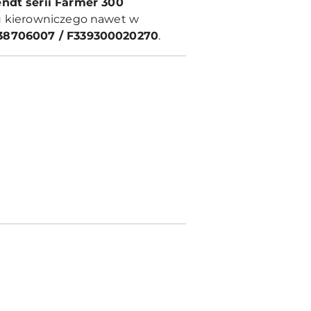
ndt serii Farmer 300
du kierowniczego nawet w
38706007 / F339300020270
.