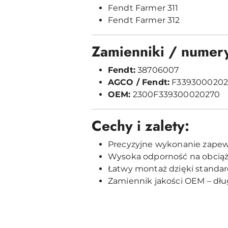
Fendt Farmer 311
Fendt Farmer 312
Zamienniki / numer
Fendt:
38706007
AGCO / Fendt:
F3393000202
OEM:
2300F339300020270
Cechy i zalety:
Precyzyjne wykonanie zapew
Wysoka odporność na obcią
Łatwy montaż dzięki stand
Zamiennik jakości OEM – dług