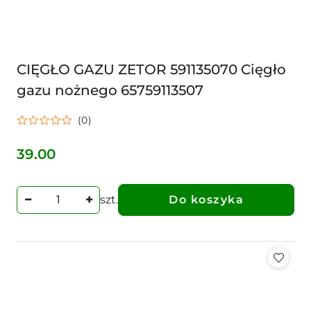
CIĘGŁO GAZU ZETOR 591135070 Cięgło
gazu nożnego 65759113507
(0)
39.00
Cena:
szt.
Do koszyka