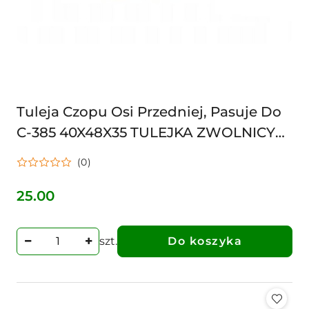
Tuleja Czopu Osi Przedniej, Pasuje Do
C-385 40X48X35 TULEJKA ZWOLNICY
PRZEDNIA 65688175007 67453234
(0)
ZETOR
25.00
Cena:
szt.
Do koszyka