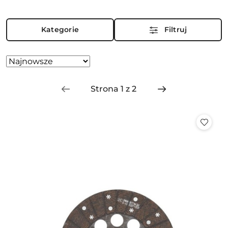
Kategorie
Filtruj
Zastosowano
Sortuj
według
sortowanie:
Najnowsze.