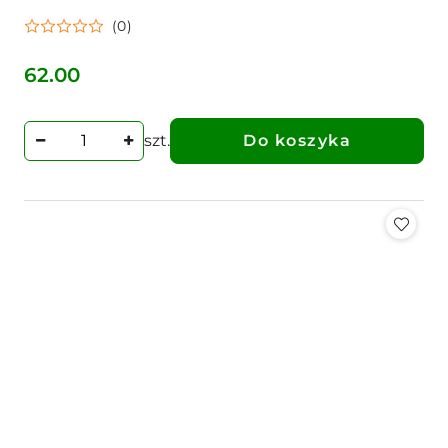
Hamulcowy, Lewy, Pasuje Do C-385,
(0)
Czeski
62.00
Cena:
szt.
Do koszyka