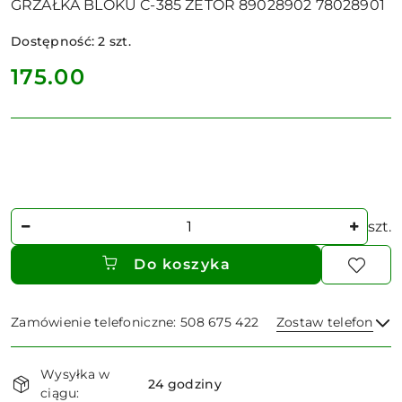
GRZAŁKA BLOKU C-385 ZETOR 89028902 78028901
Dostępność:
2
szt.
cena:
175.00
Ilość
szt.
Do koszyka
Zamówienie telefoniczne: 508 675 422
Zostaw telefon
Dostępność
Wysyłka w
i
24 godziny
ciągu: