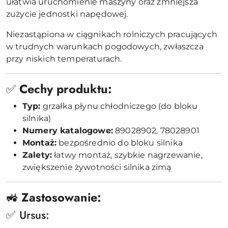
ułatwia uruchomienie maszyny oraz zmniejsza
zużycie jednostki napędowej.
Niezastąpiona w ciągnikach rolniczych pracujących
w trudnych warunkach pogodowych, zwłaszcza
przy niskich temperaturach.
✅
Cechy produktu:
Typ:
grzałka płynu chłodniczego (do bloku
silnika)
Numery katalogowe:
89028902, 78028901
Montaż:
bezpośrednio do bloku silnika
Zalety:
łatwy montaż, szybkie nagrzewanie,
zwiększenie żywotności silnika zimą
🚜
Zastosowanie:
✅ Ursus: