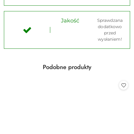
Jakość
Sprawdzana
dodatkowo
przed
wysłaniem!
Produkty
Podobne produkty
Pomiń karuzelę produktów
o
statusie: