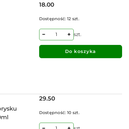
Cena:
18.00
Dostępność:
12 szt.
szt.
Do koszyka
Cena:
29.50
prysku
Dostępność:
10 szt.
0ml
szt.