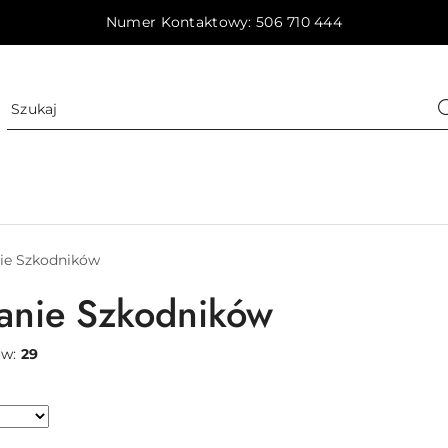
Numer Kontaktowy: 506 710 444
ie Szkodników
anie Szkodników
ów:
29