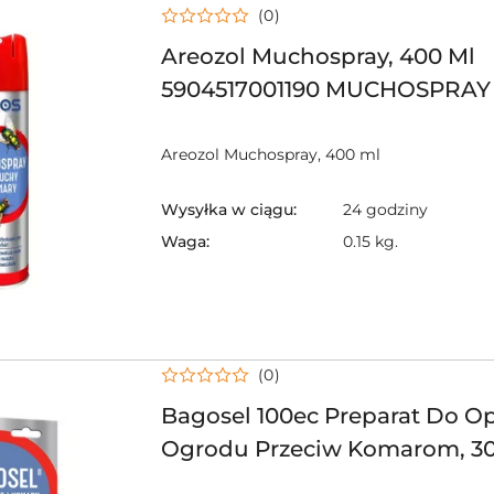
(0)
Areozol Muchospray, 400 Ml
5904517001190 MUCHOSPRAY
Areozol Muchospray, 400 ml
Wysyłka w ciągu:
24 godziny
Waga:
0.15 kg.
(0)
Bagosel 100ec Preparat Do O
Ogrodu Przeciw Komarom, 3