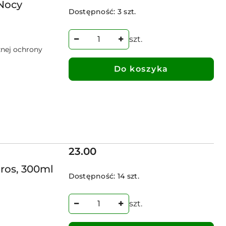
 Nocy
Dostępność:
3 szt.
szt.
znej ochrony
Do koszyka
Cena:
23.00
Bros, 300ml
Dostępność:
14 szt.
szt.