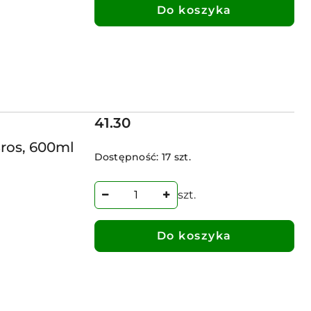
Do koszyka
Cena:
41.30
Bros, 600ml
Dostępność:
17 szt.
szt.
Do koszyka