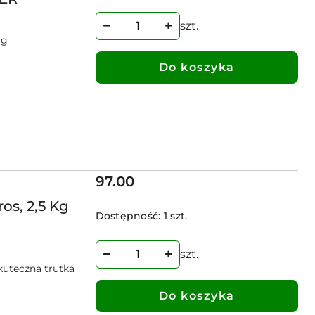
szt.
 g
Do koszyka
Cena:
97.00
os, 2,5 Kg
Dostępność:
1 szt.
szt.
skuteczna trutka
Do koszyka