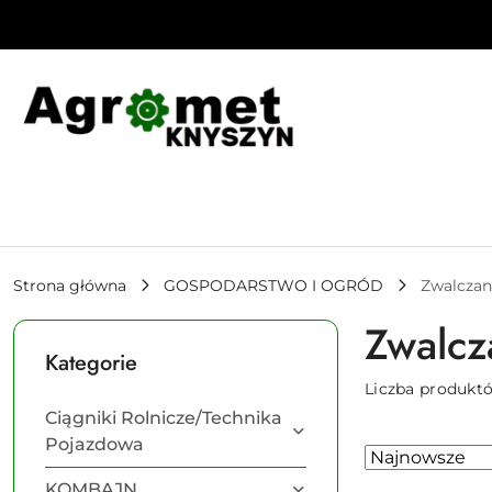
Przejdź do treści głównej
Przejdź do wyszukiwarki
Przejdź do moje konto
Przejdź do menu głównego
Przejdź do stopki
Strona główna
GOSPODARSTWO I OGRÓD
Zwalczan
Zwalcz
Kategorie
Liczba produkt
Ciągniki Rolnicze/Technika
Pojazdowa
Zastosowano
Sortuj
według
sortowanie:
KOMBAJN