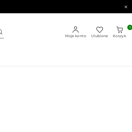
0
Moje konto
Ulubione
Koszyk