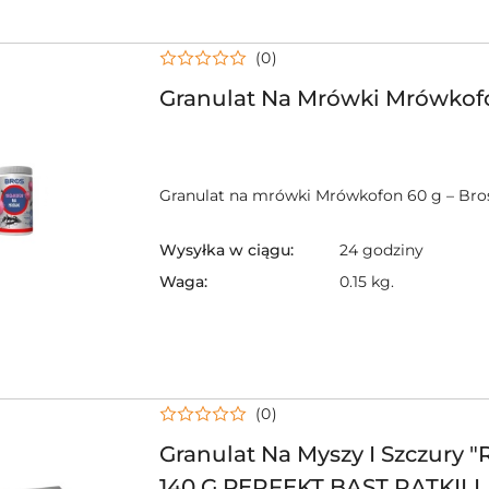
(0)
Granulat Na Mrówki Mrówkofo
Granulat na mrówki Mrówkofon 60 g – Bro
Wysyłka w ciągu:
24 godziny
Waga:
0.15 kg.
(0)
Granulat Na Myszy I Szczury "R
140 G PERFEKT BAST RATKIL