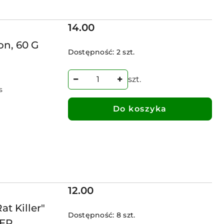
Cena:
14.00
n, 60 G
Dostępność:
2 szt.
szt.
s
Do koszyka
Cena:
12.00
at Killer"
Dostępność:
8 szt.
LER