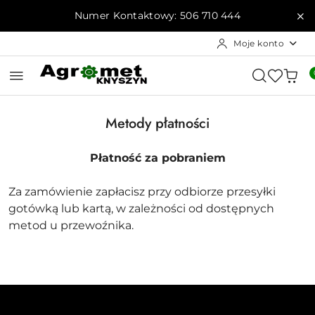
Przejdź do treści głównej
Przejdź do wyszukiwarki
Przejdź do moje konto
Przejdź do menu głównego
Przejdź do stopki
Numer Kontaktowy: 506 710 444
Moje konto
Metody płatności
Płatność za pobraniem
Za zamówienie zapłacisz przy odbiorze przesyłki
gotówką lub kartą, w zależności od dostępnych
metod u przewoźnika.