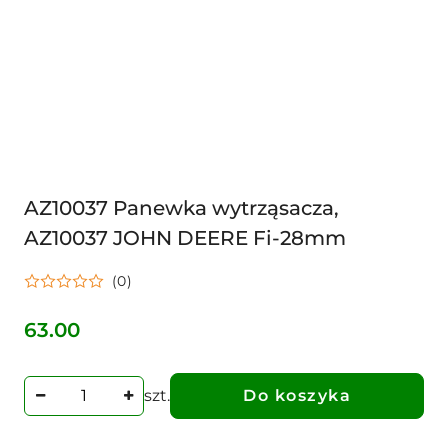
AZ10037 Panewka wytrząsacza,
AZ10037 JOHN DEERE Fi-28mm
(0)
63.00
Cena:
szt.
Do koszyka