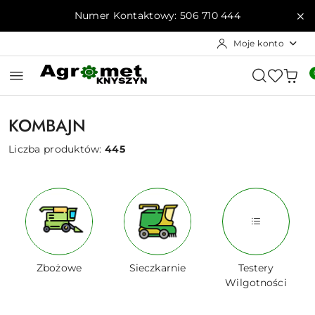
Przejdź do treści głównej
Przejdź do wyszukiwarki
Przejdź do moje konto
Przejdź do menu głównego
Przejdź do stopki
Numer Kontaktowy: 506 710 444
Moje konto
KOMBAJN
Liczba produktów:
445
Zbożowe
Sieczkarnie
Testery
Wilgotności