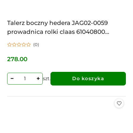
Talerz boczny hedera JAG02-0059
prowadnica rolki claas 61040800
B124696 OBUDOWA BEBNA
(0)
278.00
Cena:
szt.
Do koszyka