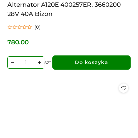
Alternator A120E 400257ER. 3660200
28V 40A Bizon
(0)
780.00
Cena:
szt.
Do koszyka