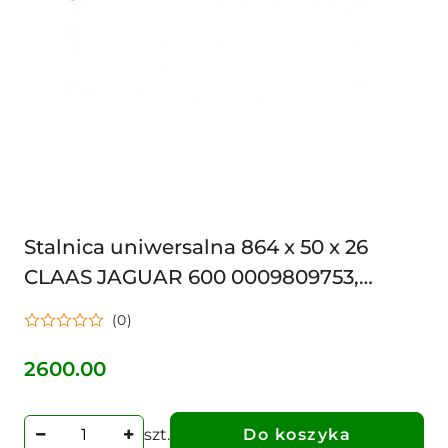
Stalnica uniwersalna 864 x 50 x 26
CLAAS JAGUAR 600 0009809753,
9809753 30259809753, 9809753,
(0)
980975.3, 3025-980975.3
2600.00
Cena:
szt.
Do koszyka