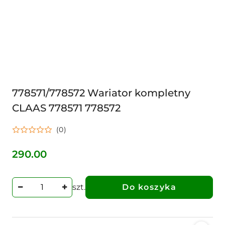
778571/778572 Wariator kompletny
CLAAS 778571 778572
(0)
290.00
Cena:
szt.
Do koszyka