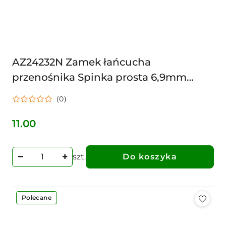
AZ24232N Zamek łańcucha
przenośnika Spinka prosta 6,9mm
0000028600, AZ24232, AZ20386
(0)
11.00
Cena:
szt.
Do koszyka
Polecane