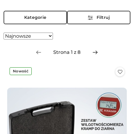
Kategorie
Filtruj
Zastosowano
Sortuj
według
sortowanie:
Najnowsze.
Nowość