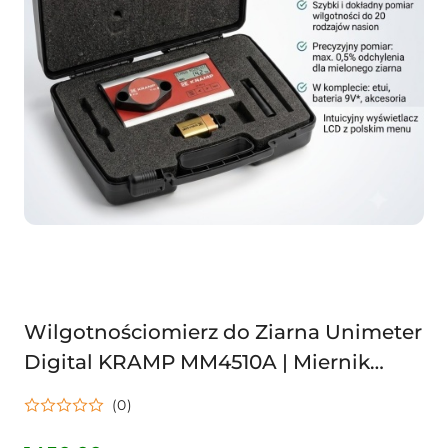
Wilgotnościomierz do Ziarna Unimeter
Digital KRAMP MM4510A | Miernik
Wilgotności Zbóż | 32 Gatunki |
(0)
Dokładność ±0,5%