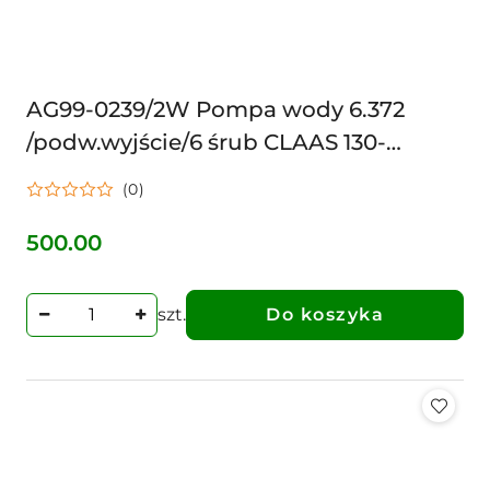
AG99-0239/2W Pompa wody 6.372
/podw.wyjście/6 śrub CLAAS 130-
10/2W.01 CLAAS 41313005, 41312709,
(0)
41313039, 748742M91. 364
500.00
Cena:
szt.
Do koszyka