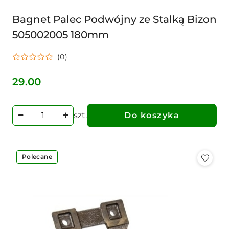
Bagnet Palec Podwójny ze Stalką Bizon
505002005 180mm
(0)
29.00
Cena:
szt.
Do koszyka
Polecane