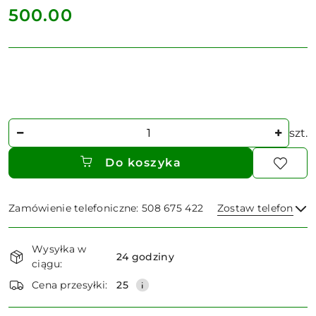
cena:
500.00
Ilość
szt.
Do koszyka
Zamówienie telefoniczne: 508 675 422
Zostaw telefon
Dostępność
Wysyłka w
i
24 godziny
ciągu:
dostawa
Wyślij
Cena przesyłki:
25