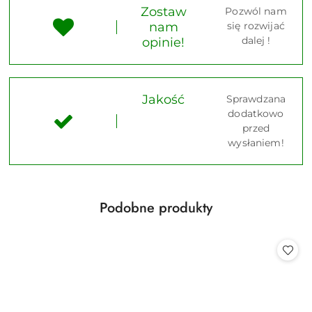
Zostaw
Pozwól nam
nam
się rozwijać
dalej !
opinie!
Jakość
Sprawdzana
dodatkowo
przed
wysłaniem!
Produkty
Podobne produkty
Pomiń karuzelę produktów
o
statusie: